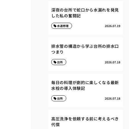
深夜の台所で蛇口から水漏れを発見
した私の奮闘記
水道修理
2026.07.19
排水管の構造から学ぶ台所の排水口
つまり
台所
2026.07.18
毎日の料理が劇的に楽しくなる最新
水栓の導入体験記
台所
2026.07.18
高圧洗浄を依頼する前に考えるべき
代償