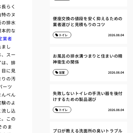
は長らく
独特のヌ
便座交換の値段を安く抑えるための
販の排水
業者選びと見積もりのコツ
根本的な
トイレ
2026.08.04
定業者
れまし
は、スー
お風呂の排水溝つまりと住まいの精
神衛生の関係
ずは、排
、目に見
浴室
2026.08.04
なりの汚
パーツ
失敗しないトイレの手洗い器を後付
まんべん
けするための製品選び
実験のよ
と流し込
トイレ
2026.08.04
た。この
そのま
プロが教える洗面所の臭いトラブル