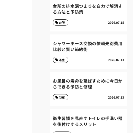
台所の排水溝つまりを自力で解消す
る方法と予防策
台所
2026.07.15
シャワーホース交換の依頼先別費用
比較と賢い節約術
浴室
2026.07.13
お風呂の寿命を延ばすために今日か
らできる予防と修理
浴室
2026.07.13
衛生習慣を見直すトイレの手洗い器
を後付けするメリット