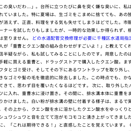
この臭いだわ…」。台所に立つたびに鼻を突く嫌な臭いに、私
れていました。特に夏場は、生ゴミをこまめに捨てても、あの
が消えず、正直、料理をする気も失せてしまうほどでした。市
ーナーを試したりもしましたが、一時的な効果しか得られず、
は至りません。
どの水道配管交換修理が必要に千種区水道局指
人が「重曹とクエン酸の組み合わせがすごいよ！」と教えてく
信半疑ながら、私も試してみることにしたのです。用意したの
手軽に買える重曹と、ドラッグストアで購入したクエン酸。ま
フタとゴミ受け、そしてその下にあるワントラップを取り外し
きなゴミや髪の毛を徹底的に除去しました。この時点でも、か
てきて、思わず目を覆いたくなるほどです。 次に、取り外した
ツに入れ、重曹水に浸け置き。その間に、排水溝本体に重曹を
りかけました。白い粉が排水溝の壁に付着する様子は、まるで
。その上から、クエン酸を水に溶かしたクエン酸水をゆっくり
シュワシュワと音を立てて泡がモコモコと湧き上がってきまし
に、「これは期待できる！」と直感したことを覚えています。 