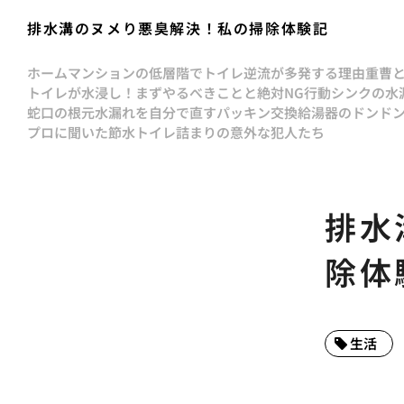
排水溝のヌメり悪臭解決！私の掃除体験記
ホーム
マンションの低層階でトイレ逆流が多発する理由
重曹
トイレが水浸し！まずやるべきことと絶対NG行動
シンクの水
蛇口の根元水漏れを自分で直すパッキン交換
給湯器のドンド
プロに聞いた節水トイレ詰まりの意外な犯人たち
排水
除体
生活