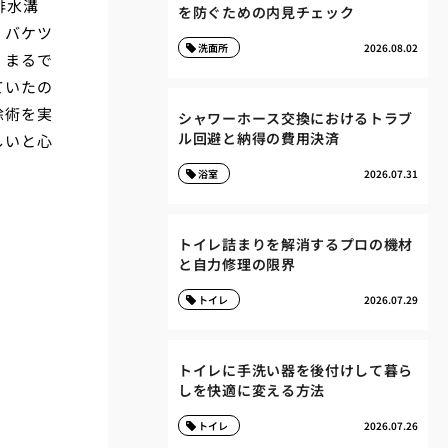
排水溝
を防ぐための内見チェック
。バケツ
洗面所
2026.08.02
、まるで
ていたの
除術を実
シャワーホース交換におけるトラブ
ル回避と納得の費用決済
しいと心
浴室
2026.07.31
トイレ詰まりを解消するプロの機材
と自力修理の限界
トイレ
2026.07.29
トイレに手洗い器を後付けして暮ら
しを快適に変える方法
トイレ
2026.07.26