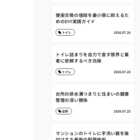
便座交換の値段を最小限に抑えるた
めのDIY実践ガイド
トイレ
2026.07.26
トイレ詰まりを自力で直す限界と業
者に依頼するべき兆候
トイレ
2026.07.26
台所の排水溝つまりと住まいの健康
管理の深い関係
台所
2026.07.25
マンションのトイレに手洗い器を後
付けする最新の配管技術