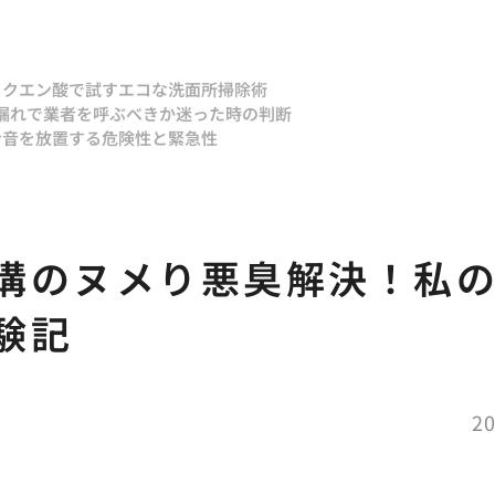
とクエン酸で試すエコな洗面所掃除術
漏れで業者を呼ぶべきか迷った時の判断
ン音を放置する危険性と緊急性
溝のヌメり悪臭解決！私
験記
20