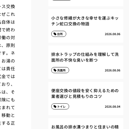
ース交換
なぜこれ
小さな修繕が大きな幸せを運ぶキッ
品自体は
チン蛇口交換の物語
間で終わ
台所
2026.08.06
労働の対
は、原則
です。ネ
排水トラップの仕組みを理解して洗
面所の不快な臭いを断つ
、お湯の
ては責任
洗面所
2026.08.06
代金では
ており、
便座交換の値段を安く抑えるための
ちは、そ
業者選びと見積もりのコツ
保険にも
含まれて
トイレ
2026.08.04
、移動と
生する正
お風呂の排水溝つまりと住まいの精