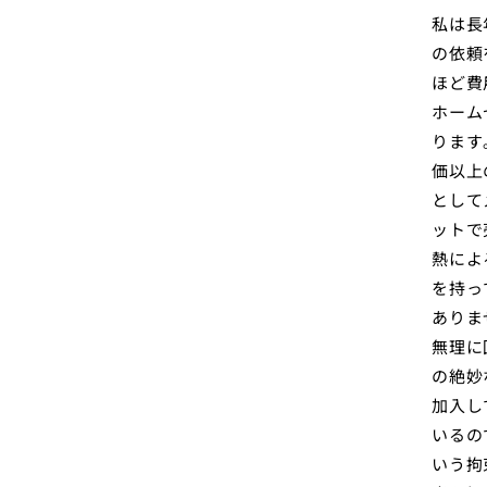
私は長
の依頼
ほど費
ホーム
ります
価以上
として
ットで
熱によ
を持っ
ありま
無理に
の絶妙
加入し
いるの
いう拘