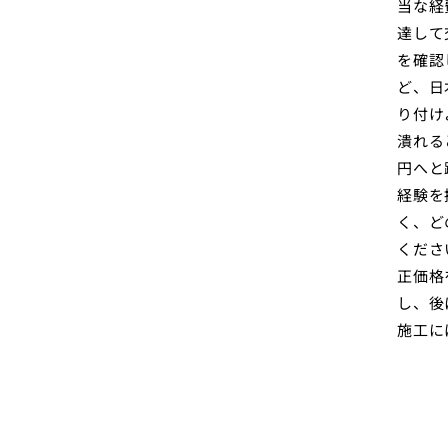
当な経
達して
を確認
ど、日
り付け
潰れる
円へと
経験を
く、ど
くださ
正価格
し、後
施工に