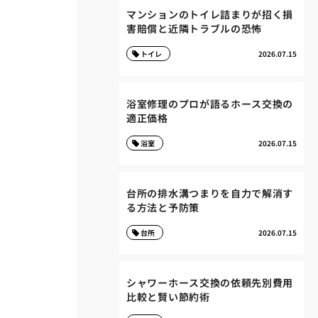
マンションのトイレ詰まりが招く損
害賠償と近隣トラブルの恐怖
トイレ
2026.07.15
浴室修理のプロが語るホース交換の
適正価格
浴室
2026.07.15
台所の排水溝つまりを自力で解消す
る方法と予防策
台所
2026.07.15
シャワーホース交換の依頼先別費用
比較と賢い節約術