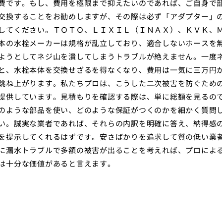
費です。もし、費用を極限まで抑えたいのであれば、ご自身で
交換することをお勧めしますが、その際は必ず「アダプター」
してください。ＴＯＴＯ、ＬＩＸＩＬ（ＩＮＡＸ）、ＫＶＫ、
本の水栓メーカーは規格が乱立しており、適合しないホースを
ようとしてネジ山を潰してしまうトラブルが絶えません。一度
と、水栓本体を交換せざるを得なくなり、費用は一気に三万円
跳ね上がります。私たちプロは、こうした二次被害を防ぐため
提供しています。見積もりを確認する際は、単に総額を見るの
のような部品を使い、どのような保証がつくのかを細かく質問
い。誠実な業者であれば、それらの内訳を明確に答え、納得感
を提示してくれるはずです。安さばかりを追求して質の低い業
に漏水トラブルで多額の被害が出ることを考えれば、プロによ
は十分な価値があると言えます。