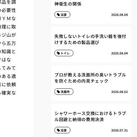
部品を調
神衛生の関係
の必要性
浴室
2026.08.04
ＭＹＭな
無理に取
ネジ山が
失敗しないトイレの手洗い器を後付
けするための製品選び
から五万
の知識と
トイレ
2026.08.04
ではな
してみて
プロが教える洗面所の臭いトラブル
のある適
を防ぐための内見チェック
者に依頼
る確実な
洗面所
2026.08.02
シャワーホース交換におけるトラブ
ル回避と納得の費用決済
浴室
2026.07.31