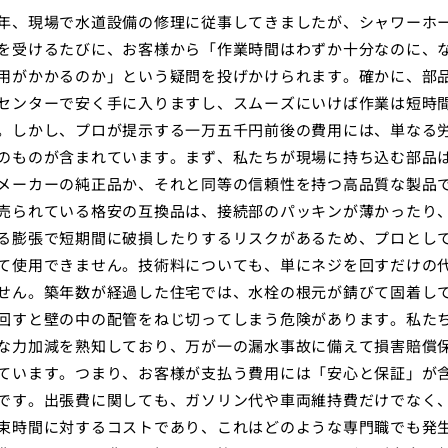
年、現場で水道設備の修理に従事してきましたが、シャワーホ
を受けるたびに、お客様から「作業時間はわずか十分なのに、
用がかかるのか」という疑問を投げかけられます。確かに、部
センターで安く手に入りますし、スムーズにいけば作業は短時
。しかし、プロが提示する一万五千円前後の費用には、単なる
のものが含まれています。まず、私たちが現場に持ち込む部品
メーカーの純正品か、それと同等の信頼性を持つ高品質な製品
売られている格安の互換品は、接続部のパッキンが薄かったり
る膨張で短期間に破損したりするリスクがあるため、プロとし
て使用できません。技術料についても、単にネジを回すだけの
せん。築年数が経過した住宅では、水栓の根元が錆びて固着し
回すと壁の中の配管をねじ切ってしまう危険があります。私た
な力加減を熟知しており、万が一の漏水事故に備えて損害賠償
ています。つまり、お客様が支払う費用には「安心と保証」が
です。出張費に関しても、ガソリン代や車両維持費だけでなく
束時間に対するコストであり、これはどのような専門職でも発