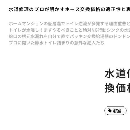
水道修理のプロが明かすホース交換価格の適正性と
ホーム
マンションの低層階でトイレ逆流が多発する理由
重曹
トイレが水浸し！まずやるべきことと絶対NG行動
シンクの水
蛇口の根元水漏れを自分で直すパッキン交換
給湯器のドンド
プロに聞いた節水トイレ詰まりの意外な犯人たち
水道
換価
浴室