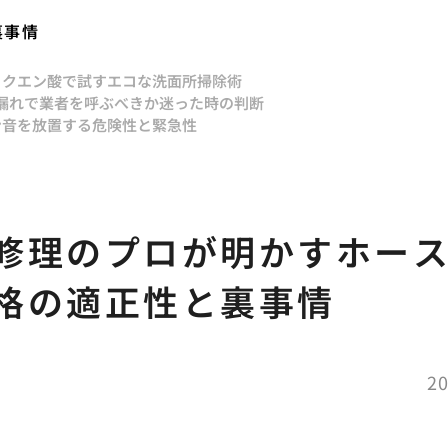
裏事情
とクエン酸で試すエコな洗面所掃除術
漏れで業者を呼ぶべきか迷った時の判断
ン音を放置する危険性と緊急性
修理のプロが明かすホー
格の適正性と裏事情
20