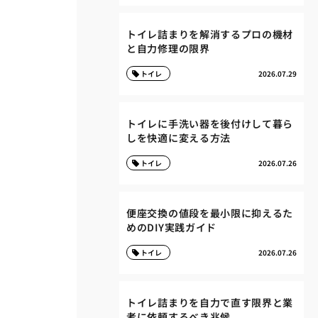
トイレ詰まりを解消するプロの機材
と自力修理の限界
トイレ
2026.07.29
トイレに手洗い器を後付けして暮ら
しを快適に変える方法
トイレ
2026.07.26
便座交換の値段を最小限に抑えるた
めのDIY実践ガイド
トイレ
2026.07.26
トイレ詰まりを自力で直す限界と業
者に依頼するべき兆候