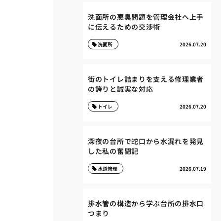
洗面所の悪臭問題を管理会社へ上手
に伝えるための交渉術
洗面所
2026.07.20
街のトイレ詰まりを支える修理業者
の誇りと誠実な対応
トイレ
2026.07.20
深夜の台所で蛇口から水漏れを発見
した私の奮闘記
水道修理
2026.07.19
排水管の構造から学ぶ台所の排水口
つまり