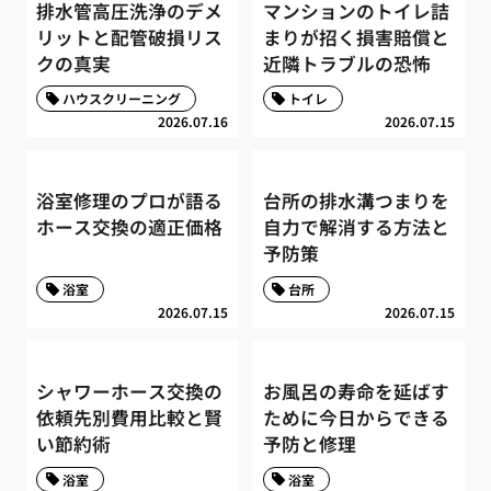
排水管高圧洗浄のデメ
マンションのトイレ詰
リットと配管破損リス
まりが招く損害賠償と
クの真実
近隣トラブルの恐怖
ハウスクリーニング
トイレ
2026.07.16
2026.07.15
浴室修理のプロが語る
台所の排水溝つまりを
ホース交換の適正価格
自力で解消する方法と
予防策
浴室
台所
2026.07.15
2026.07.15
シャワーホース交換の
お風呂の寿命を延ばす
依頼先別費用比較と賢
ために今日からできる
い節約術
予防と修理
浴室
浴室