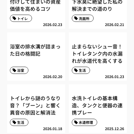
付けして住まいの資産
下水臭に絶望した私の
価値を高めるコツ
解決までの道のり
トイレ
洗面所
2026.02.23
2026.02.21
浴室の排水溝が詰まっ
止まらないシュー音！
た日の格闘記
トイレタンク内の水漏
れが水道代を高くする
浴室
生活
2026.02.20
2026.01.23
トイレから謎のうなり
水洗トイレの基本構
音？「ブーン」と響く
造、タンクと便器の連
異音の原因と解消法
携プレー
生活
水道修理
2026.01.18
2025.12.26