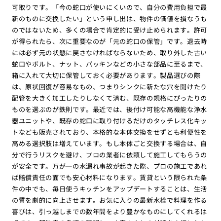
可取りです。「今の蛇口が使いにくいので、自分の費用負担で最
新のものに交換したい」という申し出は、物件の価値を損なうも
のではないため、多くの場合で肯定的に受け止められます。許可
が得られたら、次に重要なのが「元の蛇口の保管」です。退去時
には必ず元の状態に戻さなければならないため、取り外した古い
蛇口やボルト、ナット、パッキンなどの小さな部品に至るまで、
箱に入れて大切に保管しておく必要があります。製品選びの際
は、原状回復が容易なもの、つまりシンクに新たな穴を開けたり
配管を大きく加工したりしなくて済む、既存の規格にぴったりの
ものを選ぶのが鉄則です。最近では、後付け可能な高機能な浄水
器ユニットや、既存の蛇口に取り付けるだけのタッチレス化キッ
トなども販売されており、本格的な本体交換をせずとも利便性を
高める選択肢は増えています。もし本体ごと交換する場合は、自
分で行うリスクを避け、プロの業者に依頼して施工してもらうの
が安全です。万が一の水漏れ事故が起きた際、プロの施工であれ
ば賠償責任の面でも安心材料になります。賃貸という限られた条
件の中でも、毎日使うキッチンをアップデートすることは、生活
の質を劇的に向上させます。お気に入りの最新水栓で料理を作る
喜びは、引っ越しまでの数年間をより豊かなものにしてくれるは