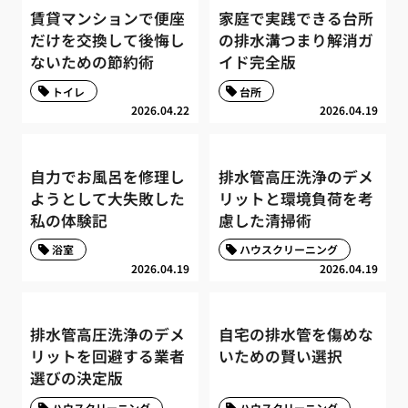
賃貸マンションで便座
家庭で実践できる台所
だけを交換して後悔し
の排水溝つまり解消ガ
ないための節約術
イド完全版
トイレ
台所
2026.04.22
2026.04.19
自力でお風呂を修理し
排水管高圧洗浄のデメ
ようとして大失敗した
リットと環境負荷を考
私の体験記
慮した清掃術
浴室
ハウスクリーニング
2026.04.19
2026.04.19
排水管高圧洗浄のデメ
自宅の排水管を傷めな
リットを回避する業者
いための賢い選択
選びの決定版
ハウスクリーニング
ハウスクリーニング