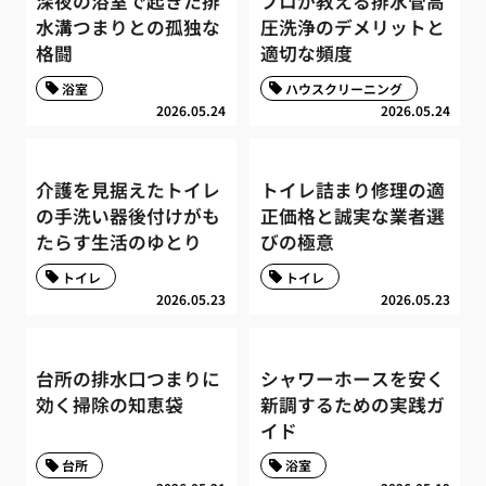
深夜の浴室で起きた排
プロが教える排水管高
水溝つまりとの孤独な
圧洗浄のデメリットと
格闘
適切な頻度
浴室
ハウスクリーニング
2026.05.24
2026.05.24
介護を見据えたトイレ
トイレ詰まり修理の適
の手洗い器後付けがも
正価格と誠実な業者選
たらす生活のゆとり
びの極意
トイレ
トイレ
2026.05.23
2026.05.23
台所の排水口つまりに
シャワーホースを安く
効く掃除の知恵袋
新調するための実践ガ
イド
台所
浴室