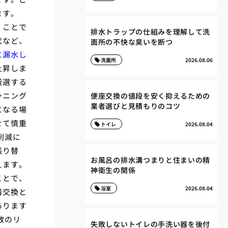
ます。
」ことで
排水トラップの仕組みを理解して洗
状など、
面所の不快な臭いを断つ
に漏水し
洗面所
2026.08.06
上昇しま
厳選する
ンニング
便座交換の値段を安く抑えるための
業者選びと見積もりのコツ
になる場
せて慎重
トイレ
2026.08.04
削減に
張り替
お風呂の排水溝つまりと住まいの精
えます。
神衛生の関係
ことで、
浴室
2026.08.04
器交換と
あります
数のリ
失敗しないトイレの手洗い器を後付