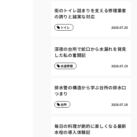
街のトイレ詰まりを支える修理業者
の誇りと誠実な対応
トイレ
2026.07.20
深夜の台所で蛇口から水漏れを発見
した私の奮闘記
水道修理
2026.07.19
排水管の構造から学ぶ台所の排水口
つまり
台所
2026.07.18
毎日の料理が劇的に楽しくなる最新
水栓の導入体験記