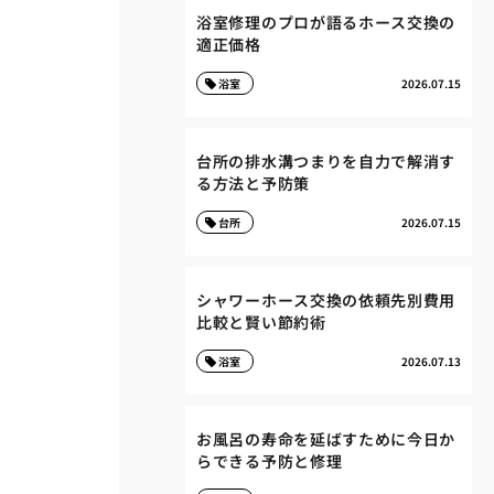
浴室修理のプロが語るホース交換の
適正価格
浴室
2026.07.15
台所の排水溝つまりを自力で解消す
る方法と予防策
台所
2026.07.15
シャワーホース交換の依頼先別費用
比較と賢い節約術
浴室
2026.07.13
お風呂の寿命を延ばすために今日か
らできる予防と修理