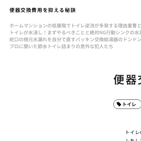
便器交換費用を抑える秘訣
ホーム
マンションの低層階でトイレ逆流が多発する理由
重曹
トイレが水浸し！まずやるべきことと絶対NG行動
シンクの水
蛇口の根元水漏れを自分で直すパッキン交換
給湯器のドンド
プロに聞いた節水トイレ詰まりの意外な犯人たち
便器
トイレ
トイレ
ムをし