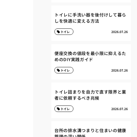
トイレに手洗い器を後付けして暮ら
しを快適に変える方法
トイレ
2026.07.26
便座交換の値段を最小限に抑えるた
めのDIY実践ガイド
トイレ
2026.07.26
トイレ詰まりを自力で直す限界と業
者に依頼するべき兆候
トイレ
2026.07.26
台所の排水溝つまりと住まいの健康
管理の深い関係