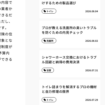
の内容で
けするための製品選び
の業者か
トイレ
2026.08.04
できるだ
ただし、
です。
プロが教える洗面所の臭いトラブル
を防ぐための内見チェック
保険の住
対象とな
洗面所
2026.08.02
税制度が
予算内
シャワーホース交換におけるトラブ
ができる
ル回避と納得の費用決済
浴室
2026.07.31
トイレ詰まりを解消するプロの機材
と自力修理の限界
トイレ
2026.07.29