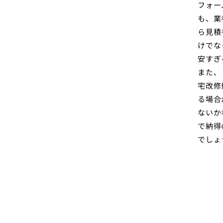
フォー
も、業
ら見積
けでな
安すぎ
また、
宅改修
る場合
ないか
で納得
でしょ