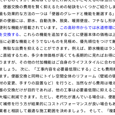
、便器交換の費用を賢く抑えるための秘訣をいくつかご紹介し
最も効果的な方法の一つは「便器のグレードと機能を厳選する
新の便器には、節水、自動洗浄、脱臭、暖房便座、フチなし形
便利な機能が搭載されています。
この高砂市からでは水道修理
を交換する
、これらの機能を追加するごとに便器本体の価格は
当に必要な機能とそうでないものを見極め、優先順位をつけて
、無駄な出費を抑えることができます。例えば、節水機能はラ
に直結するため、多少本体価格が高くても長期的に見ればお得
りますが、その他の付加機能はご自身のライフスタイルに合わ
ましょう。 次に、「工事内容を必要最低限にする」ことも費用
ます。便器交換と同時にトイレ空間全体のリフォーム（壁紙の
材の変更、手すりの設置など）を行うと、当然ながら費用は増
器の交換だけが目的であれば、他の工事は必要最低限に抑える
大幅に削減できます。ただし、老朽化が進んでいる場合は、便
て補修を行う方が結果的にコストパフォーマンスが良い場合も
業者と相談して最適な施工範囲を決めましょう。 そして、「複