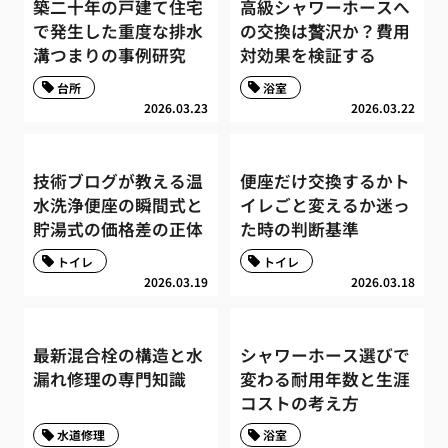
築二十年の戸建て住宅
高級シャワーホースへ
で発生した重度な排水
の交換は贅沢か？費用
溝つまりの事例研究
対効果を検証する
台所
浴室
2026.03.23
2026.03.22
技術ブログが教える温
便座だけ交換するかト
水洗浄便座の瞬間式と
イレごと変えるか迷っ
貯湯式の価格差の正体
た時の判断基準
トイレ
トイレ
2026.03.19
2026.03.18
最新混合栓の構造と水
シャワーホース選びで
漏れ修理の専門知識
変わる耐用年数と生涯
コストの考え方
水道修理
浴室