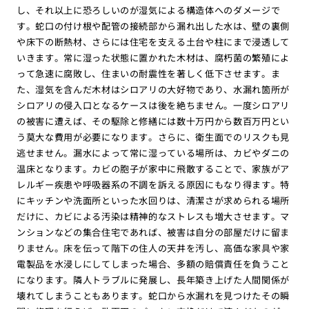
し、それ以上に恐ろしいのが湿気による構造体へのダメージで
す。蛇口の付け根や配管の接続部から漏れ出した水は、壁の裏側
や床下の断熱材、さらには住宅を支える土台や柱にまで浸透して
いきます。常に湿った状態に置かれた木材は、腐朽菌の繁殖によ
って急速に腐敗し、住まいの耐震性を著しく低下させます。ま
た、湿気を含んだ木材はシロアリの大好物であり、水漏れ箇所が
シロアリの侵入口となるケースは後を絶ちません。一度シロアリ
の被害に遭えば、その駆除と修繕には数十万円から数百万円とい
う莫大な費用が必要になります。さらに、衛生面でのリスクも見
逃せません。漏水によって常に湿っている場所は、カビやダニの
温床となります。カビの胞子が家中に飛散することで、家族がア
レルギー疾患や呼吸器系の不調を訴える原因にもなり得ます。特
にキッチンや洗面所といった水回りは、清潔さが求められる場所
だけに、カビによる汚染は精神的なストレスも増大させます。マ
ンションなどの集合住宅であれば、被害は自分の部屋だけに留ま
りません。床を伝って階下の住人の天井を汚し、高価な家具や家
電製品を水浸しにしてしまった場合、多額の賠償責任を負うこと
になります。隣人トラブルに発展し、長年築き上げた人間関係が
壊れてしまうこともあります。蛇口から水漏れを見つけたその瞬