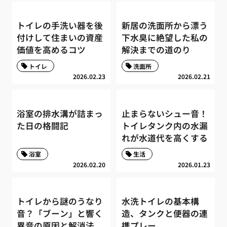
トイレの手洗い器を後
新居の洗面所から漂う
付けして住まいの資産
下水臭に絶望した私の
価値を高めるコツ
解決までの道のり
トイレ
洗面所
2026.02.23
2026.02.21
浴室の排水溝が詰まっ
止まらないシュー音！
た日の格闘記
トイレタンク内の水漏
れが水道代を高くする
浴室
生活
2026.02.20
2026.01.23
トイレから謎のうなり
水洗トイレの基本構
音？「ブーン」と響く
造、タンクと便器の連
異音の原因と解消法
携プレー