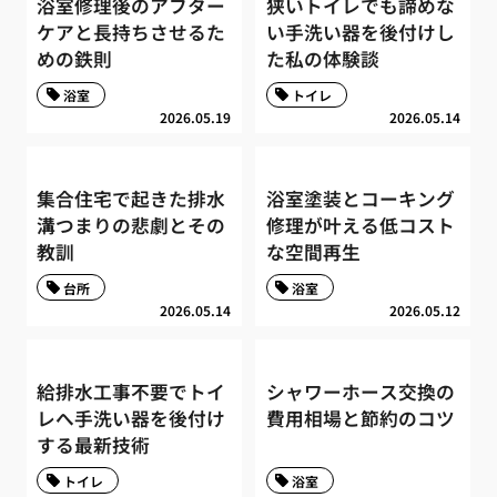
浴室修理後のアフター
狭いトイレでも諦めな
ケアと長持ちさせるた
い手洗い器を後付けし
めの鉄則
た私の体験談
浴室
トイレ
2026.05.19
2026.05.14
集合住宅で起きた排水
浴室塗装とコーキング
溝つまりの悲劇とその
修理が叶える低コスト
教訓
な空間再生
台所
浴室
2026.05.14
2026.05.12
給排水工事不要でトイ
シャワーホース交換の
レへ手洗い器を後付け
費用相場と節約のコツ
する最新技術
トイレ
浴室