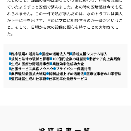
たとのこと。部品の交換はあっという間に終わり、料金も想像し
ていたよりずっと安価で済みました。あの時の安堵感は今でも忘
れられません。この一件で私が学んだのは、水のトラブルは素人
が下手に手を出さず、早めにプロに相談するのが一番だというこ
と。そして、日頃から家の設備に関心を持つことの大切さでし
た。
臨床現場AI活用法
医療AI活用法入門
診断支援システム導入
規制と法律の現状と影響
100億円企業の経営術
患者ケア向上実践例
生成AI医療分野活用事例
業務効率化成功大全
出張サービス集客ノウハウ
プライバシー保護対策
業界騒然最強拡大戦略
純利益爆上げAI活用法
医療従事者のAI学習法
盤石経営生成AI仕事術
仕事効率化最新サービス
投稿記事一覧