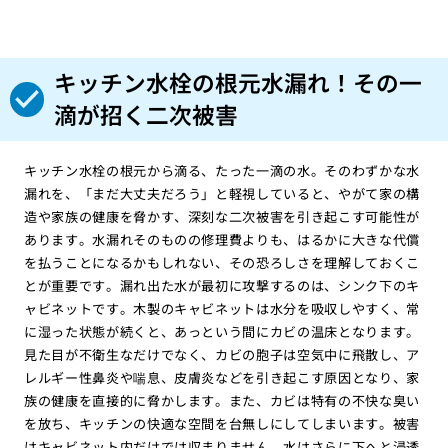
キッチン水栓の根元水漏れ！その一
滴が招く二次被害
キッチン水栓の根元から滴る、たった一滴の水。そのわずかな水
漏れを、「まだ大丈夫だろう」と軽視していると、やがて家の構
造や家族の健康を脅かす、深刻な二次被害を引き起こす可能性が
あります。水漏れそのものの修理費よりも、はるかに大きな代償
を払うことになるかもしれない、その恐ろしさを理解しておくこ
とが重要です。漏れ出た水が最初に攻撃するのは、シンク下のキ
ャビネットです。木製のキャビネットは水分を吸収しやすく、常
に湿った状態が続くと、あっという間にカビの温床となります。
見た目が不衛生なだけでなく、カビの胞子は空気中に飛散し、ア
レルギー性鼻炎や喘息、皮膚炎などを引き起こす原因となり、家
族の健康を直接的に脅かします。また、カビは特有の不快な臭い
を放ち、キッチンの快適な空間を台無しにしてしまいます。被害
はキャビネット内だけでは収まりません。水はさらに下へと浸透