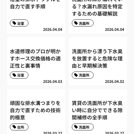
自力で直す手順
る？水漏れ原因を特定
するための基礎解説
浴室
洗面所
2026.04.04
2026.04.04
水道修理のプロが明か
洗面所から漂う下水臭
すホース交換価格の適
を放置すると危険な理
正性と裏事情
由と早期解決策
浴室
洗面所
2026.04.03
2026.04.02
頑固な排水溝つまりを
賃貸の洗面所が下水臭
自力で直すための技術
い時に自分でできる隙
的極意
間補修の全手順
台所
洗面所
2026.03.27
2026.03.27