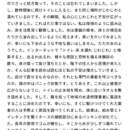
巾でさっと拭き取って、そのことは忘れてしまいました。しか
し、数時間後に再びトイレに入ると、また同じ場所がじわじわと
濡れているのです。その瞬間、私の心にじわじわと不安が広がっ
ていきました。これはただ事ではない。私は探偵のように屈み込
み、床を注意深く観察しました。水は便器の根本、床との境目あ
たりから滲み出しているように見えます。臭いをかいでみました
が、幸いにも下水のような不快な臭いはしません。ただの水のよ
うでした。インターネットで「トイレ 床 水漏れ じわじわ」と検
索すると、出るわ出るわ、様々な原因と恐怖を煽る体験談の
数々。床が腐って抜け落ちたとか、階下の住人から苦情が来たと
か、そんな記事を読めば読むほど私の不安は増大していきまし
た。自分で直せるものなのか、それとも専門の業者を呼ぶべきな
のか。頭の中はパニック状態です。とりあえず、これ以上被害が
広がらないように、トイレの止水栓を閉め、床に古いタオルを敷
き詰めました。そして、腹を括って地域の水道修理業者に電話を
することに決めたのです。幸いにも、すぐに駆けつけてくれた業
者の人は手際よく原因を調べてくれました。結果は、給水管とト
イレタンクを繋ぐホースの接続部分にあるパッキンの劣化でし
た。長年の使用でゴムが硬化し、そこから水が少しずつ漏れてい