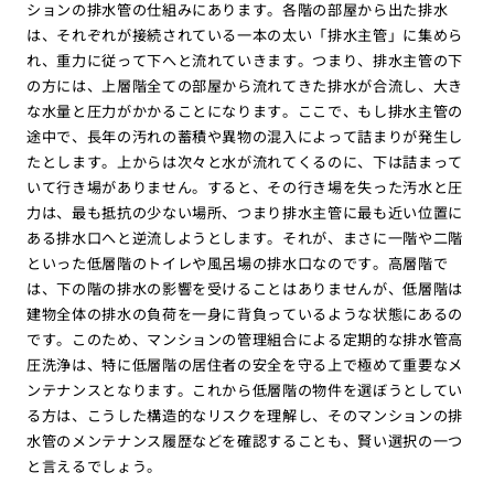
ションの排水管の仕組みにあります。各階の部屋から出た排水
は、それぞれが接続されている一本の太い「排水主管」に集めら
れ、重力に従って下へと流れていきます。つまり、排水主管の下
の方には、上層階全ての部屋から流れてきた排水が合流し、大き
な水量と圧力がかかることになります。ここで、もし排水主管の
途中で、長年の汚れの蓄積や異物の混入によって詰まりが発生し
たとします。上からは次々と水が流れてくるのに、下は詰まって
いて行き場がありません。すると、その行き場を失った汚水と圧
力は、最も抵抗の少ない場所、つまり排水主管に最も近い位置に
ある排水口へと逆流しようとします。それが、まさに一階や二階
といった低層階のトイレや風呂場の排水口なのです。高層階で
は、下の階の排水の影響を受けることはありませんが、低層階は
建物全体の排水の負荷を一身に背負っているような状態にあるの
です。このため、マンションの管理組合による定期的な排水管高
圧洗浄は、特に低層階の居住者の安全を守る上で極めて重要なメ
ンテナンスとなります。これから低層階の物件を選ぼうとしてい
る方は、こうした構造的なリスクを理解し、そのマンションの排
水管のメンテナンス履歴などを確認することも、賢い選択の一つ
と言えるでしょう。