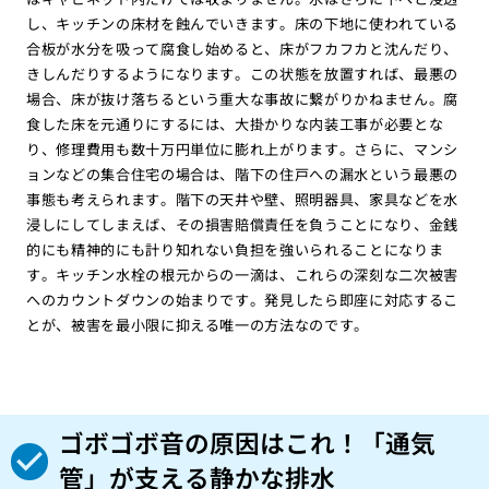
し、キッチンの床材を蝕んでいきます。床の下地に使われている
合板が水分を吸って腐食し始めると、床がフカフカと沈んだり、
きしんだりするようになります。この状態を放置すれば、最悪の
場合、床が抜け落ちるという重大な事故に繋がりかねません。腐
食した床を元通りにするには、大掛かりな内装工事が必要とな
り、修理費用も数十万円単位に膨れ上がります。さらに、マンシ
ョンなどの集合住宅の場合は、階下の住戸への漏水という最悪の
事態も考えられます。階下の天井や壁、照明器具、家具などを水
浸しにしてしまえば、その損害賠償責任を負うことになり、金銭
的にも精神的にも計り知れない負担を強いられることになりま
す。キッチン水栓の根元からの一滴は、これらの深刻な二次被害
へのカウントダウンの始まりです。発見したら即座に対応するこ
とが、被害を最小限に抑える唯一の方法なのです。
ゴボゴボ音の原因はこれ！「通気
管」が支える静かな排水