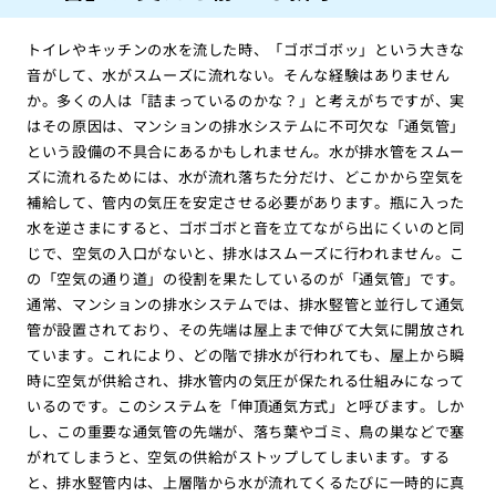
トイレやキッチンの水を流した時、「ゴボゴボッ」という大きな
音がして、水がスムーズに流れない。そんな経験はありません
か。多くの人は「詰まっているのかな？」と考えがちですが、実
はその原因は、マンションの排水システムに不可欠な「通気管」
という設備の不具合にあるかもしれません。水が排水管をスムー
ズに流れるためには、水が流れ落ちた分だけ、どこかから空気を
補給して、管内の気圧を安定させる必要があります。瓶に入った
水を逆さまにすると、ゴボゴボと音を立てながら出にくいのと同
じで、空気の入口がないと、排水はスムーズに行われません。こ
の「空気の通り道」の役割を果たしているのが「通気管」です。
通常、マンションの排水システムでは、排水竪管と並行して通気
管が設置されており、その先端は屋上まで伸びて大気に開放され
ています。これにより、どの階で排水が行われても、屋上から瞬
時に空気が供給され、排水管内の気圧が保たれる仕組みになって
いるのです。このシステムを「伸頂通気方式」と呼びます。しか
し、この重要な通気管の先端が、落ち葉やゴミ、鳥の巣などで塞
がれてしまうと、空気の供給がストップしてしまいます。する
と、排水竪管内は、上層階から水が流れてくるたびに一時的に真