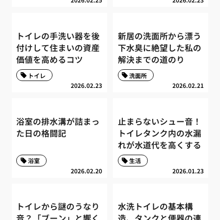
トイレの手洗い器を後
新居の洗面所から漂う
付けして住まいの資産
下水臭に絶望した私の
価値を高めるコツ
解決までの道のり
トイレ
洗面所
2026.02.23
2026.02.21
浴室の排水溝が詰まっ
止まらないシュー音！
た日の格闘記
トイレタンク内の水漏
れが水道代を高くする
浴室
生活
2026.02.20
2026.01.23
トイレから謎のうなり
水洗トイレの基本構
音？「ブーン」と響く
造、タンクと便器の連