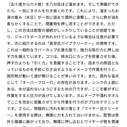
（五十度から六十度）を八分目ほど溜めます。そして準備ができ
たら、一気にタオルを引き抜くのです。これにより、溜まったお
湯の重み（水圧）が一気に詰まり箇所に直撃し、さらに熱が油を
柔らかくすることで、閉塞物を押し流すことができます。ただ
し、この方法は配管の接続がしっかりしていることが前提であ
り、ジャバラホースが外れかけているような場合は注意が必要で
す。次に紹介するのは「真空式パイプクリーナー」の使用です。
これは一般的なラバーカップの進化版で、強力な吸引力と押し出
す力を備えています。コツは、排水口にカップを密着させた後、
押す力よりも「引く力」を意識することです。詰まりの原因とな
っているものを手前に引き出すようなイメージで作業を行うと、
固形物が動いて道が開けることが多いのです。また、意外な盲点
として「オーバーフロー穴」の存在があります。シンクの上部に
ある、水が溢れないようにするための穴ですが、ここを塞がずに
作業をすると圧力が逃げてしまいます。ガムテープや濡れタオル
でここを完全に密着させてから作業を行うのがプロのテクニック
です。さらに、物理的に汚れを削り落とす「ワイヤー式クリーナ
ー」を使用する際は、無理に力を入れてはいけません。配管は意
外と複雑に曲がっており、無理に押し込むとワイヤーが管を貫通