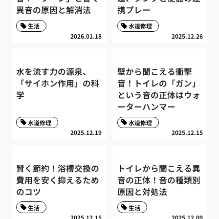
異音の原因と解消法
携プレー
生活
水道修理
2026.01.18
2025.12.26
水を流す力の源泉、
壁から聞こえる衝撃
「サイホン作用」の科
音！トイレの「ガン」
学
という音の正体はウォ
ーターハンマー
水道修理
水道修理
2025.12.19
2025.12.15
賢く節約！浴槽交換の
トイレから聞こえる異
費用を安く抑えるため
音の正体！音の種類別
のコツ
原因と対処法
生活
生活
2025.12.15
2025.12.09