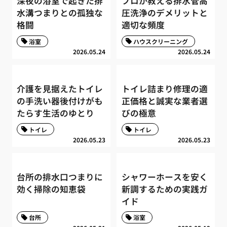
深夜の浴室で起きた排
プロが教える排水管高
水溝つまりとの孤独な
圧洗浄のデメリットと
格闘
適切な頻度
浴室
ハウスクリーニング
2026.05.24
2026.05.24
介護を見据えたトイレ
トイレ詰まり修理の適
の手洗い器後付けがも
正価格と誠実な業者選
たらす生活のゆとり
びの極意
トイレ
トイレ
2026.05.23
2026.05.23
台所の排水口つまりに
シャワーホースを安く
効く掃除の知恵袋
新調するための実践ガ
イド
台所
浴室