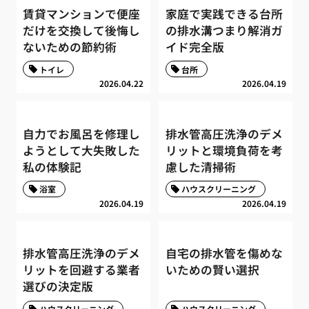
賃貸マンションで便座
家庭で実践できる台所
だけを交換して後悔し
の排水溝つまり解消ガ
ないための節約術
イド完全版
トイレ
台所
2026.04.22
2026.04.19
自力でお風呂を修理し
排水管高圧洗浄のデメ
ようとして大失敗した
リットと環境負荷を考
私の体験記
慮した清掃術
浴室
ハウスクリーニング
2026.04.19
2026.04.19
排水管高圧洗浄のデメ
自宅の排水管を傷めな
リットを回避する業者
いための賢い選択
選びの決定版
ハウスクリーニング
ハウスクリーニング