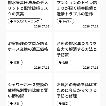
排水管高圧洗浄のデメ
マンションのトイレ詰
リットと配管破損リス
まりが招く損害賠償と
クの真実
近隣トラブルの恐怖
ハウスクリーニング
トイレ
2026.07.16
2026.07.15
浴室修理のプロが語る
台所の排水溝つまりを
ホース交換の適正価格
自力で解消する方法と
予防策
浴室
台所
2026.07.15
2026.07.15
シャワーホース交換の
お風呂の寿命を延ばす
依頼先別費用比較と賢
ために今日からできる
い節約術
予防と修理
浴室
浴室