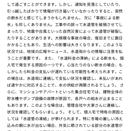
して過ごすことができます。しかし、通知を見落としていたり、
引っ越したばかりで情報が行き届いていなかったりすると、突然
の断水だと感じてしまうかもしれません。 次に「事故による断
水」も珍しくありません。工事中の誤って水道管を破損させてし
まったり、地震や台風といった自然災害によって水道管が破裂し
たりすることがあります。大規模な事故の場合、復旧までに数日
かかることもあり、生活への影響は大きくなります。このような
状況では、地域の広報やニュース、水道局からの情報に注意を払
うことが重要です。 また、「水道料金の滞納」による断水も、個
人宅で発生する原因の一つです。心当たりのない断水の場合、も
しかしたら料金の支払いが遅れている可能性も考えられます。こ
の場合は、水道局に連絡して支払い状況を確認し、未払いがあれ
ば速やかに対応することで、水の供給が再開されるでしょう。 さ
らに、マンションやアパートといった集合住宅では、建物全体の
貯水槽やポンプ設備の故障が原因で、各戸への給水が止まること
もあります。このような場合は、管理会社や大家さんに連絡し、
状況を確認してもらいましょう。 そして、個人宅で特有の原因と
しては「水道管の凍結」が挙げられます。特に冬場の厳しい冷え
込みの朝に水が出ない場合、外気に晒されている部分の水道管が