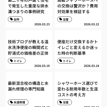
築二十年の戸建て住宅
高級シャワーホースへ
で発生した重度な排水
の交換は贅沢か？費用
溝つまりの事例研究
対効果を検証する
台所
浴室
2026.03.23
2026.03.22
技術ブログが教える温
便座だけ交換するかト
水洗浄便座の瞬間式と
イレごと変えるか迷っ
貯湯式の価格差の正体
た時の判断基準
トイレ
トイレ
2026.03.19
2026.03.18
最新混合栓の構造と水
シャワーホース選びで
漏れ修理の専門知識
変わる耐用年数と生涯
コストの考え方
水道修理
浴室