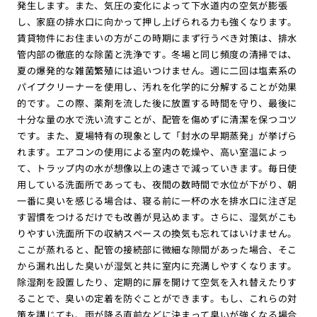
発生します。また、気圧の変化によって下水道内の空気が膨張
し、家庭の排水口に向かって押し上げられる力も強くなります。
賃貸物件にお住まいの方がこの時期にまず行うべき対策は、排水
管内部の徹底的な除菌と洗浄です。冬場と同じ頻度の清掃では、
夏の爆発的な雑菌繁殖には追いつけません。週に二回は塩素系の
パイプクリーナーを使用し、汚れを化学的に分解することが効果
的です。この際、薬剤を流した後に放置する時間を守り、最後に
十分な量の水で洗い流すことが、配管を傷めずに清潔を保つコツ
です。また、夏場特有の現象として「封水の早期蒸発」が挙げら
れます。エアコンの使用による室内の乾燥や、高い室温によっ
て、トラップ内の水が想像以上の速さで減っていきます。毎日使
用している洗面所であっても、夜間の数時間で水位が下がり、朝
一番に臭いを感じる場合は、寝る前に一杯の水を排水口に注ぎ足
す習慣をつけるだけでも改善が見込めます。さらに、湿気がこも
りやすい洗面所下の収納スペースの換気も忘れてはいけません。
ここが蒸れると、配管の接続部に微細な隙間があった場合、そこ
から漏れ出した臭いが湿気と共に室内に充満しやすくなります。
除湿剤を設置したり、定期的に扉を開けて空気を入れ替えたりす
ることで、臭いの定着を防ぐことができます。もし、これらの対
策を講じても、雨が降る直前などに決まって臭いが強くなる場合