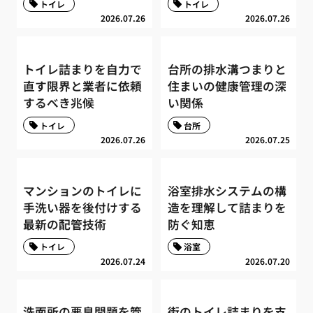
トイレ
トイレ
2026.07.26
2026.07.26
トイレ詰まりを自力で
台所の排水溝つまりと
直す限界と業者に依頼
住まいの健康管理の深
するべき兆候
い関係
トイレ
台所
2026.07.26
2026.07.25
マンションのトイレに
浴室排水システムの構
手洗い器を後付けする
造を理解して詰まりを
最新の配管技術
防ぐ知恵
トイレ
浴室
2026.07.24
2026.07.20
洗面所の悪臭問題を管
街のトイレ詰まりを支