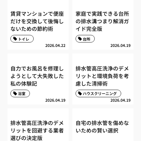
賃貸マンションで便座
家庭で実践できる台所
だけを交換して後悔し
の排水溝つまり解消ガ
ないための節約術
イド完全版
トイレ
台所
2026.04.22
2026.04.19
自力でお風呂を修理し
排水管高圧洗浄のデメ
ようとして大失敗した
リットと環境負荷を考
私の体験記
慮した清掃術
浴室
ハウスクリーニング
2026.04.19
2026.04.19
排水管高圧洗浄のデメ
自宅の排水管を傷めな
リットを回避する業者
いための賢い選択
選びの決定版