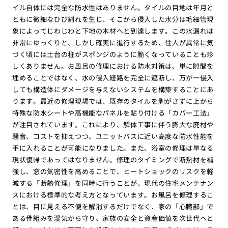
イル自体には完全な防水性はありません。タイルの目地は年月と
ともに微細なひび割れを生じ、そこから侵入した水分は毛細管現
象によってじわじわと下地の木材へと到達します。この水漏れは
非常にゆっくりと、しかし確実に進行するため、住人が異常に気
づく頃には土台の柱がスポンジのように脆くなっていることも珍
しくありません。お風呂の修理における防水対策は、単に隙間を
埋めることではなく、水の侵入経路を完全に遮断し、万が一侵入
しても構造体にダメージを与えないシステムを構築することにあ
ります。最近の修理現場では、既存のタイルを剥がさずに上から
特殊な防水シートや高機能なパネルを貼り付ける「カバー工法」
が注目されています。これにより、解体工事に伴う膨大な廃材や
騒音、コストを抑えつつ、ユニットバスに近い高度な防水性能を
手に入れることが可能になりました。また、浴室の修理は単なる
現状復帰であってはなりません。修理のタイミングで断熱材を補
強し、窓の気密性を高めることで、ヒートショックのリスクを軽
減する「断熱修理」を同時に行うことが、現代の住宅メンテナン
スにおける標準的な考え方となっています。お風呂を修理するこ
とは、目に見える不便を解消するだけでなく、家の「心臓部」で
ある骨組みを湿気から守り、家族の安全と資産価値を次世代へと