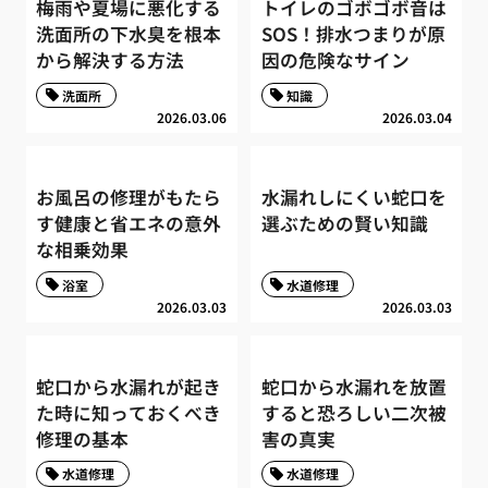
梅雨や夏場に悪化する
トイレのゴボゴボ音は
洗面所の下水臭を根本
SOS！排水つまりが原
から解決する方法
因の危険なサイン
洗面所
知識
2026.03.06
2026.03.04
お風呂の修理がもたら
水漏れしにくい蛇口を
す健康と省エネの意外
選ぶための賢い知識
な相乗効果
浴室
水道修理
2026.03.03
2026.03.03
蛇口から水漏れが起き
蛇口から水漏れを放置
た時に知っておくべき
すると恐ろしい二次被
修理の基本
害の真実
水道修理
水道修理