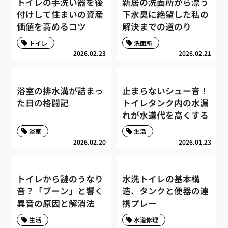
トイレの手洗い器を後
新居の洗面所から漂う
付けして住まいの資産
下水臭に絶望した私の
価値を高めるコツ
解決までの道のり
トイレ
洗面所
2026.02.23
2026.02.21
浴室の排水溝が詰まっ
止まらないシュー音！
た日の格闘記
トイレタンク内の水漏
れが水道代を高くする
浴室
生活
2026.02.20
2026.01.23
トイレから謎のうなり
水洗トイレの基本構
音？「ブーン」と響く
造、タンクと便器の連
異音の原因と解消法
携プレー
生活
水道修理