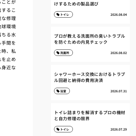
ることが
けするための製品選び
出するこ
トイレ
2026.08.04
速な修理
地球環境
落ちる水
プロが教える洗面所の臭いトラブル
を防ぐための内見チェック
る手間を
た時、私
洗面所
2026.08.02
れを止め
も身近な
シャワーホース交換におけるトラブ
ル回避と納得の費用決済
浴室
2026.07.31
トイレ詰まりを解消するプロの機材
と自力修理の限界
トイレ
2026.07.29