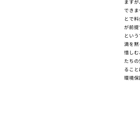
ますが
できま
とで料
が前提
という
滴を黙
惜しむ
たちの
ること
環境保