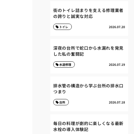
街のトイレ詰まりを支える修理業者
の誇りと誠実な対応
トイレ
2026.07.20
深夜の台所で蛇口から水漏れを発見
した私の奮闘記
水道修理
2026.07.19
排水管の構造から学ぶ台所の排水口
つまり
台所
2026.07.18
毎日の料理が劇的に楽しくなる最新
水栓の導入体験記