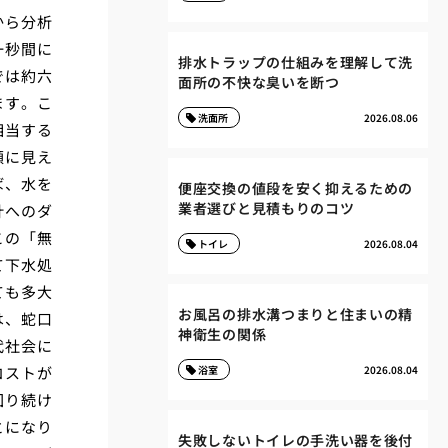
から分析
一秒間に
排水トラップの仕組みを理解して洗
では約六
面所の不快な臭いを断つ
ます。こ
洗面所
2026.08.06
相当する
額に見え
ば、水を
便座交換の値段を安く抑えるための
業者選びと見積もりのコツ
計へのダ
この「無
トイレ
2026.08.04
て下水処
ても多大
お風呂の排水溝つまりと住まいの精
は、蛇口
神衛生の関係
代社会に
コストが
浴室
2026.08.04
回り続け
とになり
失敗しないトイレの手洗い器を後付