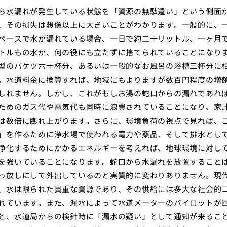
ら水漏れが発生している状態を「資源の無駄遣い」という側面
、その損失は想像以上に大きいことがわかります。一般的に、
ペースで水が漏れている場合、一日で約二十リットル、一ヶ月
トルもの水が、何の役にも立たずに捨てられていることになり
型のバケツ六十杯分、あるいは一般的なお風呂の浴槽三杯分に
。水道料金に換算すれば、地域にもよりますが数百円程度の増
しれません。しかし、これがもしお湯の蛇口からの漏れであれ
ためのガス代や電気代も同時に浪費されていることになり、家
は数倍に膨れ上がります。さらに、環境負荷の視点で見れば、
」を作るために浄水場で使われる電力や薬品、そして排水とし
浄化するためにかかるエネルギーを考えれば、地球環境に対し
を強いていることになります。蛇口から水漏れを放置すること
っ放しにして外出しているのと実質的に変わりありません。現
、水は限られた貴重な資源であり、その供給には多大な社会的
れています。また、漏水によって水道メーターのパイロットが
と、水道局からの検針時に「漏水の疑い」として通知が来るこ