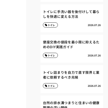
トイレに手洗い器を後付けして暮ら
しを快適に変える方法
トイレ
2026.07.26
便座交換の値段を最小限に抑えるた
めのDIY実践ガイド
トイレ
2026.07.26
トイレ詰まりを自力で直す限界と業
者に依頼するべき兆候
トイレ
2026.07.26
台所の排水溝つまりと住まいの健康
管理の深い関係