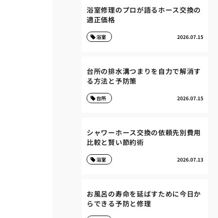
浴室修理のプロが語るホース交換の
適正価格
浴室
2026.07.15
台所の排水溝つまりを自力で解消す
る方法と予防策
台所
2026.07.15
シャワーホース交換の依頼先別費用
比較と賢い節約術
浴室
2026.07.13
お風呂の寿命を延ばすために今日か
らできる予防と修理