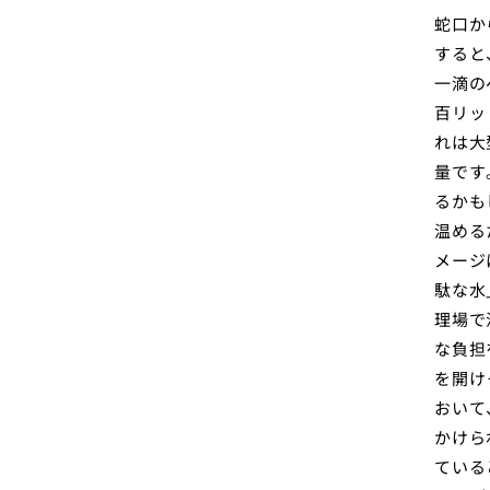
蛇口か
すると
一滴の
百リッ
れは大
量です
るかも
温める
メージ
駄な水
理場で
な負担
を開け
おいて
かけら
ている