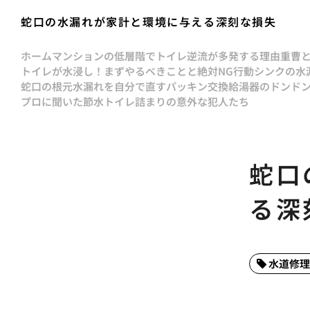
蛇口の水漏れが家計と環境に与える深刻な損失
ホーム
マンションの低層階でトイレ逆流が多発する理由
重曹
トイレが水浸し！まずやるべきことと絶対NG行動
シンクの水
蛇口の根元水漏れを自分で直すパッキン交換
給湯器のドンド
プロに聞いた節水トイレ詰まりの意外な犯人たち
蛇口
る深
水道修理