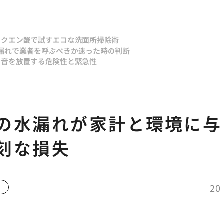
とクエン酸で試すエコな洗面所掃除術
漏れで業者を呼ぶべきか迷った時の判断
ン音を放置する危険性と緊急性
の水漏れが家計と環境に
刻な損失
20