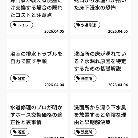
専門家が教える便座だ
蛇口から水漏れが招い
け交換する場合の隠れ
た床下浸水の恐怖
たコストと注意点
トイレ
水道修理
2026.04.05
2026.04.05
浴室の排水トラブルを
洗面所の床が濡れてい
自力で直す手順
る？水漏れ原因を特定
するための基礎解説
浴室
洗面所
2026.04.04
2026.04.04
水道修理のプロが明か
洗面所から漂う下水臭
すホース交換価格の適
を放置すると危険な理
正性と裏事情
由と早期解決策
浴室
洗面所