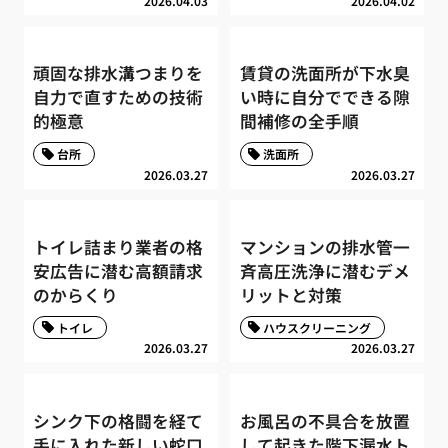
2026.04.03
2026.04.02
頑固な排水溝つまりを
賃貸の洗面所が下水臭
自力で直すための技術
い時に自分でできる隙
的極意
間補修の全手順
台所
洗面所
2026.03.27
2026.03.27
トイレ詰まり業者の格
マンションの排水管一
安広告に潜む高額請求
斉高圧洗浄に潜むデメ
のからくり
リットと対策
トイレ
ハウスクリーニング
2026.03.27
2026.03.27
シンク下の格闘を経て
お風呂の不具合を放置
手に入れた新しい蛇口
して起きた階下漏水ト