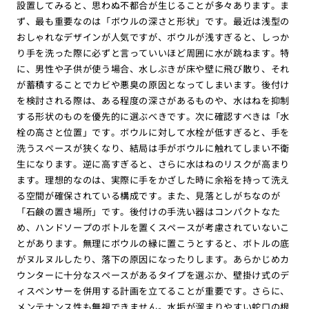
設置してみると、思わぬ不都合が生じることが多々あります。ま
ず、最も重要なのは「ボウルの深さと形状」です。最近は浅型の
おしゃれなデザインが人気ですが、ボウルが浅すぎると、しっか
り手を洗った際に必ずと言っていいほど周囲に水が跳ねます。特
に、男性や子供が使う場合、水しぶきが床や壁に飛び散り、それ
が蓄積することでカビや悪臭の原因となってしまいます。後付け
を検討される際は、ある程度の深さがあるものや、水はねを抑制
する形状のものを優先的に選ぶべきです。次に確認すべきは「水
栓の高さと位置」です。ボウルに対して水栓が低すぎると、手を
洗うスペースが狭くなり、結局は手がボウルに触れてしまい不衛
生になります。逆に高すぎると、さらに水はねのリスクが高まり
ます。理想的なのは、実際に手をかざした時に余裕を持って洗え
る空間が確保されている構成です。また、見落としがちなのが
「石鹸の置き場所」です。後付けの手洗い器はコンパクトなた
め、ハンドソープのボトルを置くスペースが考慮されていないこ
とがあります。無理にボウルの縁に置こうとすると、ボトルの底
がヌルヌルしたり、落下の原因になったりします。あらかじめカ
ウンターに十分なスペースがあるタイプを選ぶか、壁掛け式のデ
ィスペンサーを併用する計画を立てることが重要です。さらに、
メンテナンス性も無視できません。水垢が溜まりやすい蛇口の根