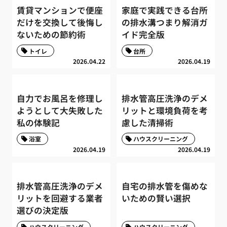
賃貸マンションで便座
家庭で実践できる台所
だけを交換して後悔し
の排水溝つまり解消ガ
ないための節約術
イド完全版
トイレ
台所
2026.04.22
2026.04.19
自力でお風呂を修理し
排水管高圧洗浄のデメ
ようとして大失敗した
リットと環境負荷を考
私の体験記
慮した清掃術
浴室
ハウスクリーニング
2026.04.19
2026.04.19
排水管高圧洗浄のデメ
自宅の排水管を傷めな
リットを回避する業者
いための賢い選択
選びの決定版
ハウスクリーニング
ハウスクリーニング