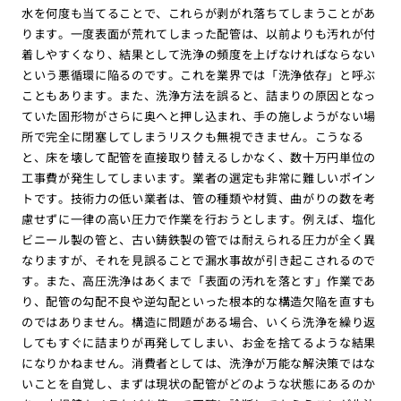
水を何度も当てることで、これらが剥がれ落ちてしまうことがあ
ります。一度表面が荒れてしまった配管は、以前よりも汚れが付
着しやすくなり、結果として洗浄の頻度を上げなければならない
という悪循環に陥るのです。これを業界では「洗浄依存」と呼ぶ
こともあります。また、洗浄方法を誤ると、詰まりの原因となっ
ていた固形物がさらに奥へと押し込まれ、手の施しようがない場
所で完全に閉塞してしまうリスクも無視できません。こうなる
と、床を壊して配管を直接取り替えるしかなく、数十万円単位の
工事費が発生してしまいます。業者の選定も非常に難しいポイン
トです。技術力の低い業者は、管の種類や材質、曲がりの数を考
慮せずに一律の高い圧力で作業を行おうとします。例えば、塩化
ビニール製の管と、古い鋳鉄製の管では耐えられる圧力が全く異
なりますが、それを見誤ることで漏水事故が引き起こされるので
す。また、高圧洗浄はあくまで「表面の汚れを落とす」作業であ
り、配管の勾配不良や逆勾配といった根本的な構造欠陥を直すも
のではありません。構造に問題がある場合、いくら洗浄を繰り返
してもすぐに詰まりが再発してしまい、お金を捨てるような結果
になりかねません。消費者としては、洗浄が万能な解決策ではな
いことを自覚し、まずは現状の配管がどのような状態にあるのか