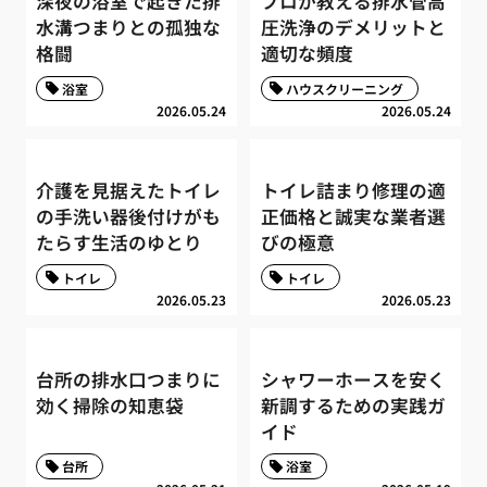
深夜の浴室で起きた排
プロが教える排水管高
水溝つまりとの孤独な
圧洗浄のデメリットと
格闘
適切な頻度
浴室
ハウスクリーニング
2026.05.24
2026.05.24
介護を見据えたトイレ
トイレ詰まり修理の適
の手洗い器後付けがも
正価格と誠実な業者選
たらす生活のゆとり
びの極意
トイレ
トイレ
2026.05.23
2026.05.23
台所の排水口つまりに
シャワーホースを安く
効く掃除の知恵袋
新調するための実践ガ
イド
台所
浴室