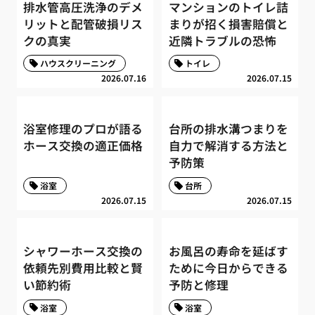
排水管高圧洗浄のデメ
マンションのトイレ詰
リットと配管破損リス
まりが招く損害賠償と
クの真実
近隣トラブルの恐怖
ハウスクリーニング
トイレ
2026.07.16
2026.07.15
浴室修理のプロが語る
台所の排水溝つまりを
ホース交換の適正価格
自力で解消する方法と
予防策
浴室
台所
2026.07.15
2026.07.15
シャワーホース交換の
お風呂の寿命を延ばす
依頼先別費用比較と賢
ために今日からできる
い節約術
予防と修理
浴室
浴室