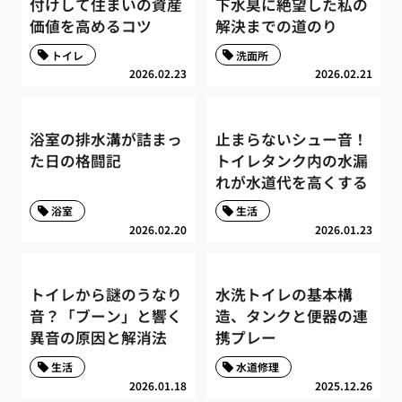
付けして住まいの資産
下水臭に絶望した私の
価値を高めるコツ
解決までの道のり
トイレ
洗面所
2026.02.23
2026.02.21
浴室の排水溝が詰まっ
止まらないシュー音！
た日の格闘記
トイレタンク内の水漏
れが水道代を高くする
浴室
生活
2026.02.20
2026.01.23
トイレから謎のうなり
水洗トイレの基本構
音？「ブーン」と響く
造、タンクと便器の連
異音の原因と解消法
携プレー
生活
水道修理
2026.01.18
2025.12.26