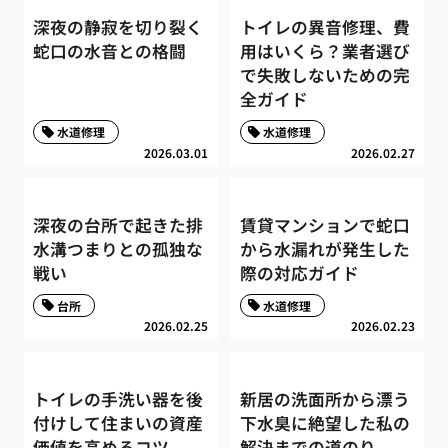
深夜の静寂を切り裂く
トイレの異音修理、費
蛇口の水音との格闘
用はいくら？業者選び
で失敗しないための完
全ガイド
水道修理
水道修理
2026.03.01
2026.02.27
深夜の台所で起きた排
賃貸マンションで蛇口
水溝つまりとの孤独な
から水漏れが発生した
戦い
際の対応ガイド
台所
水道修理
2026.02.25
2026.02.23
トイレの手洗い器を後
新居の洗面所から漂う
付けして住まいの資産
下水臭に絶望した私の
価値を高めるコツ
解決までの道のり