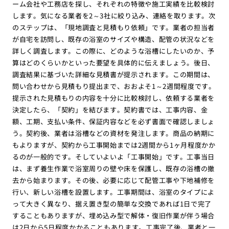
ーム会社や工務店を探し、それぞれの特徴や施工実績を比較検討
します。気になる業者を2～3社に絞り込み、連絡を取ります。次
のステップは、「現地調査と見積もり依頼」です。業者の担当者
が自宅を訪問し、既存の浴室のサイズや構造、配管の状況などを
詳しく調査します。この際に、どのような浴槽にしたいのか、予
算はどのくらいかといった要望を具体的に伝えましょう。後日、
調査結果に基づいた詳細な見積書が提示されます。この期間は、
問い合わせから見積もり提出まで、おおよそ1～2週間程度です。
提示された見積もりの内容を十分に比較検討し、依頼する業者を
決定したら、「契約」を結びます。契約書では、工事内容、金
額、工期、支払い条件、保証内容などを必ず書面で確認しましょ
う。契約後、業者は浴槽などの資材を発注します。商品の納期に
もよりますが、契約から工事開始までは2週間から1ヶ月程度かか
るのが一般的です。そしていよいよ「工事開始」です。工事当日
は、まず養生作業で浴室周りの壁や床を保護し、既存の浴槽の撤
去から始まります。その後、必要に応じて配管工事や下地補修を
行い、新しい浴槽を設置します。工事期間は、浴室のタイプによ
って大きく異なり、据え置き型の簡単な交換であれば1日で完了
することもありますが、埋め込み型で解体・復旧作業が伴う場合
は2日から5日程度かかることもあります。工事完了後、業者と一