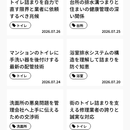
トイレ詰まりを自力で
台所の排水溝つまりと
直す限界と業者に依頼
住まいの健康管理の深
するべき兆候
い関係
トイレ
台所
2026.07.26
2026.07.25
マンションのトイレに
浴室排水システムの構
手洗い器を後付けする
造を理解して詰まりを
最新の配管技術
防ぐ知恵
トイレ
浴室
2026.07.24
2026.07.20
洗面所の悪臭問題を管
街のトイレ詰まりを支
理会社へ上手に伝える
える修理業者の誇りと
ための交渉術
誠実な対応
洗面所
トイレ