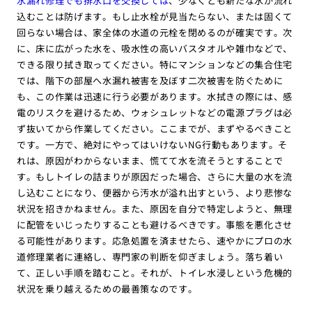
水漏れ修理でも排水口を交換しては
、少なくとも新たな水が流れ
込むことは防げます。もし止水栓が見当たらない、または固くて
回らない場合は、家全体の水道の元栓を閉めるのが確実です。次
に、床に広がった水を、吸水性の高いバスタオルや雑巾などで、
できる限り拭き取ってください。特にマンションなどの集合住宅
では、階下の部屋へ水漏れ被害を及ぼす二次被害を防ぐために
も、この作業は迅速に行う必要があります。水拭きの際には、感
電のリスクを避けるため、ウォシュレットなどの電源プラグは必
ず抜いてから作業してください。ここまでが、まずやるべきこと
です。一方で、絶対にやってはいけないNG行動もあります。そ
れは、原因がわからないまま、慌てて水を流そうとすることで
す。もしトイレの詰まりが原因だった場合、さらに大量の水を流
し込むことになり、便器から汚水が溢れ出すという、より悲惨な
状況を招きかねません。また、原因を自分で特定しようと、無理
に配管をいじったりすることも避けるべきです。事態を悪化させ
る可能性があります。応急処置を済ませたら、速やかにプロの水
道修理業者に連絡し、専門家の判断を仰ぎましょう。落ち着い
て、正しい手順を踏むこと。それが、トイレ水浸しという危機的
状況を乗り越えるための最善策なのです。