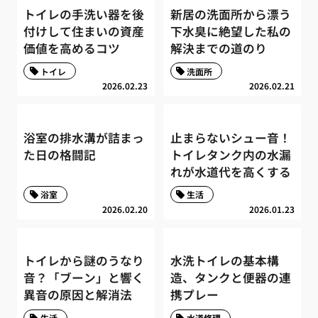
トイレの手洗い器を後
新居の洗面所から漂う
付けして住まいの資産
下水臭に絶望した私の
価値を高めるコツ
解決までの道のり
トイレ
洗面所
2026.02.23
2026.02.21
浴室の排水溝が詰まっ
止まらないシュー音！
た日の格闘記
トイレタンク内の水漏
れが水道代を高くする
浴室
生活
2026.02.20
2026.01.23
トイレから謎のうなり
水洗トイレの基本構
音？「ブーン」と響く
造、タンクと便器の連
異音の原因と解消法
携プレー
生活
水道修理