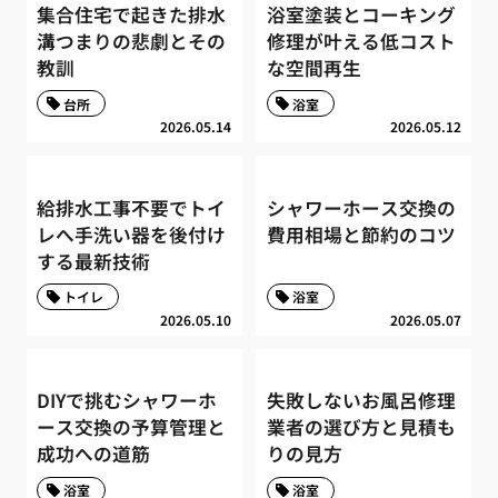
集合住宅で起きた排水
浴室塗装とコーキング
溝つまりの悲劇とその
修理が叶える低コスト
教訓
な空間再生
台所
浴室
2026.05.14
2026.05.12
給排水工事不要でトイ
シャワーホース交換の
レへ手洗い器を後付け
費用相場と節約のコツ
する最新技術
トイレ
浴室
2026.05.10
2026.05.07
DIYで挑むシャワーホ
失敗しないお風呂修理
ース交換の予算管理と
業者の選び方と見積も
成功への道筋
りの見方
浴室
浴室