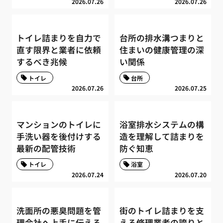
2026.07.26
2026.07.26
トイレ詰まりを自力で
台所の排水溝つまりと
直す限界と業者に依頼
住まいの健康管理の深
するべき兆候
い関係
トイレ
台所
2026.07.26
2026.07.25
マンションのトイレに
浴室排水システムの構
手洗い器を後付けする
造を理解して詰まりを
最新の配管技術
防ぐ知恵
トイレ
浴室
2026.07.24
2026.07.20
洗面所の悪臭問題を管
街のトイレ詰まりを支
理会社へ上手に伝える
える修理業者の誇りと