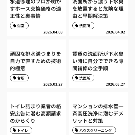
水道修理のプロが明か
洗面所から漂う下水臭
すホース交換価格の適
を放置すると危険な理
正性と裏事情
由と早期解決策
浴室
洗面所
2026.04.03
2026.04.02
頑固な排水溝つまりを
賃貸の洗面所が下水臭
自力で直すための技術
い時に自分でできる隙
的極意
間補修の全手順
台所
洗面所
2026.03.27
2026.03.27
トイレ詰まり業者の格
マンションの排水管一
安広告に潜む高額請求
斉高圧洗浄に潜むデメ
のからくり
リットと対策
トイレ
ハウスクリーニング