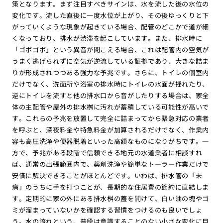
策となります。まず注目すべきサインは、水を流した後の水位の
変化です。流した直後に一度水位が上がり、その後ゆっくりと下
がっていくような現象が起きている場合、配管のどこかで道が細
くなっており、排水が渋滞を起こしています。また、排水時に
「ゴボゴボ」という異音が聞こえる場合、これは配管内の空気が
うまく逃げられずに空気が逆流している証拠であり、大きな詰ま
りが形成されつつある強力な予兆です。さらに、トイレの個室内
だけでなく、洗面所や浴室の排水時にトイレの水面が揺れたり、
逆にトイレを流すと他の排水口から音がしたりする場合は、家全
体の主配管や屋外の排水桝に汚れが蓄積している可能性が高いで
す。これらの予兆を放置して完全に詰まってから緊急対応の業者
を呼ぶと、深夜料金や特急料金が加算されるだけでなく、作業内
容も高圧洗浄や便器脱着といった高額なものになりがちです。一
方で、予兆がある段階で信頼できる地元の水道業者に相談すれ
ば、通常の出張範囲内で、薬剤洗浄や簡単なトーラー作業だけで
安価に解決できることがほとんどです。いわば、排水管の「未
病」のうちに手を打つことが、長期的な住居費の節約に直結しま
す。定期的に家の外にある排水桝の蓋を開けて、白い油の塊やゴ
ミが溜まっていないかを確認する習慣をつけるのも良いでしょ
う。水の流れという、普段は意識することのない小さな変化に目