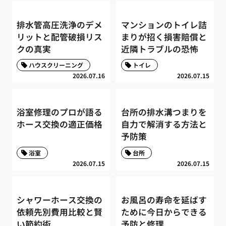
排水管高圧洗浄のデメ
マンションのトイレ詰
リットと配管破損リス
まりが招く損害賠償と
クの真実
近隣トラブルの恐怖
ハウスクリーニング
トイレ
2026.07.16
2026.07.15
浴室修理のプロが語る
台所の排水溝つまりを
ホース交換の適正価格
自力で解消する方法と
予防策
浴室
台所
2026.07.15
2026.07.15
シャワーホース交換の
お風呂の寿命を延ばす
依頼先別費用比較と賢
ために今日からできる
い節約術
予防と修理