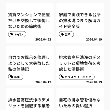
賃貸マンションで便座
家庭で実践できる台所
だけを交換して後悔し
の排水溝つまり解消ガ
ないための節約術
イド完全版
トイレ
台所
2026.04.22
2026.04.19
自力でお風呂を修理し
排水管高圧洗浄のデメ
ようとして大失敗した
リットと環境負荷を考
私の体験記
慮した清掃術
浴室
ハウスクリーニング
2026.04.19
2026.04.19
排水管高圧洗浄のデメ
自宅の排水管を傷めな
リットを回避する業者
いための賢い選択