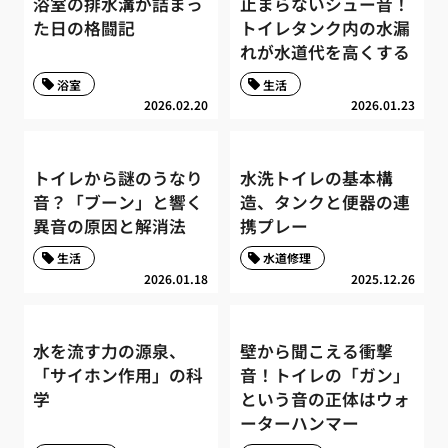
浴室の排水溝が詰まっ
止まらないシュー音！
た日の格闘記
トイレタンク内の水漏
れが水道代を高くする
浴室
生活
2026.02.20
2026.01.23
トイレから謎のうなり
水洗トイレの基本構
音？「ブーン」と響く
造、タンクと便器の連
異音の原因と解消法
携プレー
生活
水道修理
2026.01.18
2025.12.26
水を流す力の源泉、
壁から聞こえる衝撃
「サイホン作用」の科
音！トイレの「ガン」
学
という音の正体はウォ
ーターハンマー