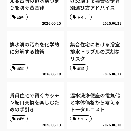
える台所の排水溝つま
け交換する場合の予算
りを防ぐ黄金律
別選び方アドバイス
台所
トイレ
2026.06.25
2026.06.21
排水溝の汚れを化学的
集合住宅における浴室
に分解する技術
排水トラブルの深刻な
リスク
浴室
浴室
2026.06.18
2026.06.13
賃貸住宅で賢くキッチ
温水洗浄便座の電気代
ン蛇口交換を楽しむた
と本体価格から考える
めの手引き
トータルコスト
台所
トイレ
2026.06.13
2026.06.10