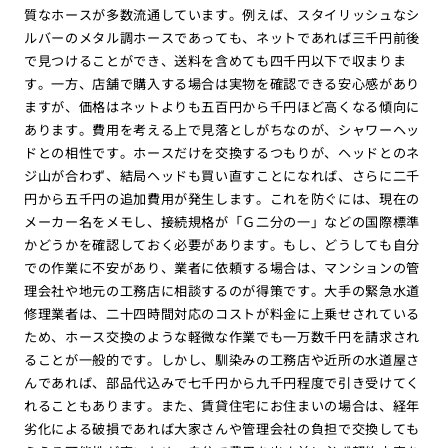
質なホースが多数流通しています。例えば、スタイリッシュなシ
ルバーのメタル調ホースであっても、ネットであれば三千円前後
で見つけることができ、送料を含めても四千円以下で収まりま
す。一方、店舗で購入する場合は実物を確認できる安心感があり
ますが、価格はネットよりも五百円から千円ほど高くなる傾向に
あります。費用を考える上で見落としがちなのが、シャワーヘッ
ドとの相性です。ホースだけを交換するつもりが、ヘッドとのネ
ジ山が合わず、結局ヘッドも買い直すことになれば、さらに二千
円から五千円の追加費用が発生します。これを防ぐには、現在の
メーカー名をメモし、接続規格が「Ｇ二分の一」などの国際標準
かどうかを確認しておく必要があります。もし、どうしても自分
での作業に不安があり、業者に依頼する場合は、マンションの管
理会社や地元の工務店に相談するのが得策です。大手の緊急水道
修理業者は、二十四時間対応のコストが料金に上乗せされている
ため、ホース交換のような軽微な作業でも一万数千円を請求され
ることが一般的です。しかし、馴染みの工務店や近所の水道屋さ
んであれば、部品代込みで七千円から九千円程度で引き受けてく
れることもあります。また、賃貸住宅にお住まいの場合は、経年
劣化による破損であれば大家さんや管理会社の負担で交換しても