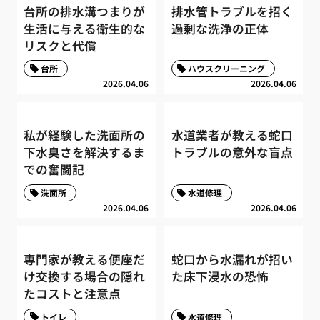
台所の排水溝つまりが
排水管トラブルを招く
生活に与える衛生的な
過剰な洗浄の正体
リスクと代償
台所
ハウスクリーニング
2026.04.06
2026.04.06
私が経験した洗面所の
水道業者が教える蛇口
下水臭さを解決するま
トラブルの意外な盲点
での奮闘記
洗面所
水道修理
2026.04.06
2026.04.06
専門家が教える便座だ
蛇口から水漏れが招い
け交換する場合の隠れ
た床下浸水の恐怖
たコストと注意点
トイレ
水道修理