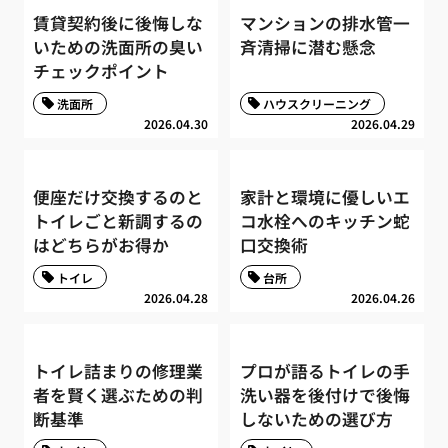
賃貸契約後に後悔しな
マンションの排水管一
いための洗面所の臭い
斉清掃に潜む懸念
チェックポイント
洗面所
ハウスクリーニング
2026.04.30
2026.04.29
便座だけ交換するのと
家計と環境に優しいエ
トイレごと新調するの
コ水栓へのキッチン蛇
はどちらがお得か
口交換術
トイレ
台所
2026.04.28
2026.04.26
トイレ詰まりの修理業
プロが語るトイレの手
者を賢く選ぶための判
洗い器を後付けで後悔
断基準
しないための選び方