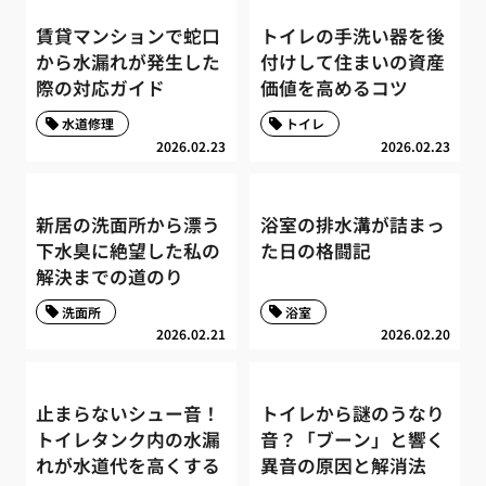
賃貸マンションで蛇口
トイレの手洗い器を後
から水漏れが発生した
付けして住まいの資産
際の対応ガイド
価値を高めるコツ
水道修理
トイレ
2026.02.23
2026.02.23
新居の洗面所から漂う
浴室の排水溝が詰まっ
下水臭に絶望した私の
た日の格闘記
解決までの道のり
洗面所
浴室
2026.02.21
2026.02.20
止まらないシュー音！
トイレから謎のうなり
トイレタンク内の水漏
音？「ブーン」と響く
れが水道代を高くする
異音の原因と解消法