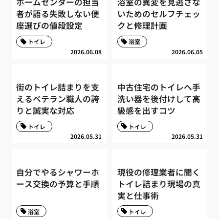
ホームセンターの担当
浴室の異変を見逃さな
者が語る失敗しない便
いためのセルフチェッ
座選びの値段設定
クと修理計画
トイレ
浴室
2026.06.08
2026.06.05
街のトイレ詰まりを支
中古住宅のトイレへ手
えるベテラン職人の誇
洗い器を後付けして高
りと誠実な対応
級感を出すコツ
トイレ
トイレ
2026.05.31
2026.05.31
自分でやるシャワーホ
現役の修理業者に聞く
ース交換の予算と手順
トイレ詰まり現場の真
実と仕事術
浴室
トイレ