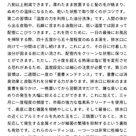
八割以上削減できます。濡れたまま放置すると髪の毛が絡まり、
ぬめりの温床になるため、乾いた状態で取り除くのがコツです。
第二の習慣は「温度の力を利用した油分洗浄」です。人間の体か
ら出る皮脂や、石鹸に含まれる油脂分は、低い温度では固まって
配管にこびりつきます。これを防ぐために、一日の最後にお風呂
を掃除する際、四十五度から五十度程度のぬるま湯を、排水口に
向けて一分間ほど流し続けます。これにより、その日に付着した
油分が固まる前に洗い流され、配管内をクリーンな状態に保つこ
とができます。ただし、六十度を超える熱湯は塩ビ管を変形させ
る恐れがあるため、温度設定には細心の注意が必要です。第三の
習慣は、二週間に一度の「重曹メンテナンス」です。重曹には消
臭効果と皮脂汚れを分解する力があります。排水口に粉末のまま
重曹を振りかけ、一晩置いてから翌朝流すだけで、嫌な臭いとぬ
めりの発生を大幅に抑えることができます。これに加えて、三ヶ
月に一度程度の頻度で、市販の強力な塩素系クリーナーを使用し
て、奥底に潜む雑菌を根絶やしにします。そして最後に、排水口
の近くにアルミホイルを丸めた玉を二、三個置いておくと、水と
反応して発生する金属イオンが細菌の繁殖を抑制するという裏技
も有効です。これらのルーティンは、一つ一つは非常に些細なこ