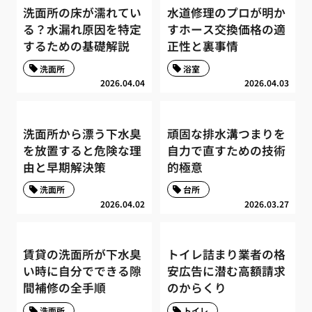
洗面所の床が濡れてい
水道修理のプロが明か
る？水漏れ原因を特定
すホース交換価格の適
するための基礎解説
正性と裏事情
洗面所
浴室
2026.04.04
2026.04.03
洗面所から漂う下水臭
頑固な排水溝つまりを
を放置すると危険な理
自力で直すための技術
由と早期解決策
的極意
洗面所
台所
2026.04.02
2026.03.27
賃貸の洗面所が下水臭
トイレ詰まり業者の格
い時に自分でできる隙
安広告に潜む高額請求
間補修の全手順
のからくり
洗面所
トイレ