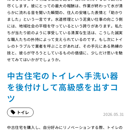
尽くします。彼にとっての最大の報酬は、作業が終わって水が清
らかに流れる音を聞いた瞬間の、住人の安堵した表情と「助かり
ました」という一言です。水道修理という泥臭い仕事の向こう側
には、地域社会の平穏を守っているという誇りがあります。私た
ちが当たり前のように享受している清潔な生活は、こうした誠実
な職人たちの矜持によって支えられているのです。もし次にトイ
レのトラブルで業者を呼ぶことがあれば、その手元にある熟練の
技と、彼らが守ろうとしているものの価値に、少しだけ思いを馳
せてみてはいかがでしょうか。
中古住宅のトイレへ手洗い器
を後付けして高級感を出すコ
ツ
トイレ
2026.05.31
中古住宅を購入し、自分好みにリノベーションする際、トイレの