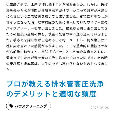
に密着させて、水圧で押し流すことを試みました。しかし、逃げ
場を失った水が隙間から噴き出すだけで、かえって浴室が水浸し
になるという二次被害を招いてしまいました。絶望に打ちひしが
れそうになった時、以前掃除のために購入していたワイヤー式の
パイプクリーナーを思い出しました。物置から引っ張り出してき
たその細長い金属の棒を、慎重に配管の中へ送り込んでいきまし
た。手応えを探りながら進めること約一メートル、何か柔らかい
塊に突き当たった感覚がありました。そこを重点的に回転させな
がら前後に動かすと、突然「ズボッ」という大きな音とともに、
溜まっていた水が渦を巻いて吸い込まれていったのです。あの時
の安堵感と達成感は、人生の中でも忘れられないものとなりまし
た。
プロが教える排水管高圧洗浄
のデメリットと適切な頻度
ハウスクリーニング
2026.05.24