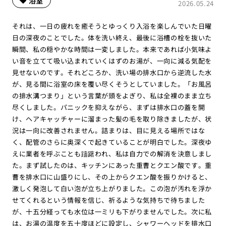
浴室
2026.05.24
それは、一日の疲れを癒そうとゆっくり入浴を楽しんでいた日曜
日の深夜のことでした。体を洗い終え、最後に浴槽の栓を抜いた
瞬間、私の穏やかな時間は一変しました。本来であれば小気味よ
い音を立てて吸い込まれていくはずのお湯が、一向に減る気配を
見せないのです。それどころか、洗い場の排水口から逆流した水
が、見る間に浴室の床を覆い尽くそうとしていました。「お風呂
の排水溝つまり」という言葉が頭をよぎり、私は全裸のまま立ち
尽くしました。パニックを抑えながら、まずは排水口の蓋を開
け、ヘアキャッチャーに溜まった髪の毛を取り除きましたが、状
況は一向に改善されません。詰まりは、目に見える場所ではな
く、配管のさらに奥深くで起きていることが明白でした。深夜ゆ
えに業者を呼ぶことも躊躇われ、私は自力での解消を決意しまし
た。まず試したのは、キッチンにあった重曹とクエン酸です。重
曹を排水口に山盛りにし、その上からクエン酸を振りかけると、
激しく発泡して白い泡が立ち上がりました。この泡が汚れを浮か
せてくれるという情報を信じ、祈るような気持ちで待ちました
が、十五分経っても水位は一ミリも下がりませんでした。次に私
は、お湯の温度を五十度ほどに設定し、シャワーヘッドを排水口