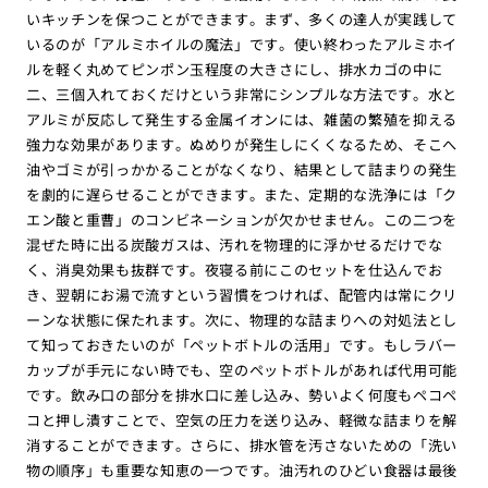
いキッチンを保つことができます。まず、多くの達人が実践して
いるのが「アルミホイルの魔法」です。使い終わったアルミホイ
ルを軽く丸めてピンポン玉程度の大きさにし、排水カゴの中に
二、三個入れておくだけという非常にシンプルな方法です。水と
アルミが反応して発生する金属イオンには、雑菌の繁殖を抑える
強力な効果があります。ぬめりが発生しにくくなるため、そこへ
油やゴミが引っかかることがなくなり、結果として詰まりの発生
を劇的に遅らせることができます。また、定期的な洗浄には「ク
エン酸と重曹」のコンビネーションが欠かせません。この二つを
混ぜた時に出る炭酸ガスは、汚れを物理的に浮かせるだけでな
く、消臭効果も抜群です。夜寝る前にこのセットを仕込んでお
き、翌朝にお湯で流すという習慣をつければ、配管内は常にクリ
ーンな状態に保たれます。次に、物理的な詰まりへの対処法とし
て知っておきたいのが「ペットボトルの活用」です。もしラバー
カップが手元にない時でも、空のペットボトルがあれば代用可能
です。飲み口の部分を排水口に差し込み、勢いよく何度もペコペ
コと押し潰すことで、空気の圧力を送り込み、軽微な詰まりを解
消することができます。さらに、排水管を汚さないための「洗い
物の順序」も重要な知恵の一つです。油汚れのひどい食器は最後