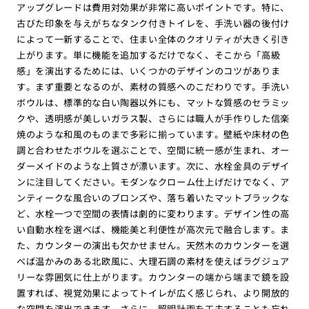
アップグレードは費用対効果が非常に高いポイントです。特に、
古びた印象を与えがちなタンク付きトイレを、手洗い器の後付け
によって一新することで、住まい全体のクオリティが大きく引き
上がります。単に機能を追加するだけでなく、そこから「高級
感」を演出するためには、いくつかのデザインのコツがありま
す。まず重要となるのが、素材の質感へのこだわりです。手洗い
ボウルは、標準的な白い陶器以外にも、マットな質感のセラミッ
クや、透明感が美しいガラス製、さらには職人が手作りした信楽
焼のような和風のものまで多彩に揃っています。壁紙や床材の色
調と合わせたボウルを選ぶことで、空間に統一感が生まれ、オー
ダーメイドのような上質さが漂います。次に、水栓金具のデザイ
ンに注目してください。モダンなクローム仕上げだけでなく、ア
ンティークな風合いのブロンズや、落ち着いたマットブラックな
ど、水栓一つで空間の表情は劇的に変わります。デザイン性の高
い自動水栓を選べば、機能美と利便性が高次元で融合します。ま
た、カウンターの演出も欠かせません。天然木のカウンターを選
べば温かみのある北欧風に、大理石調の素材を使えばラグジュア
リーな雰囲気に仕上がります。カウンターの端から端まで鏡を設
置すれば、視覚効果によってトイレが広く感じられ、より開放的
な空間を演出できます。さらに、照明計画を工夫することも忘れ