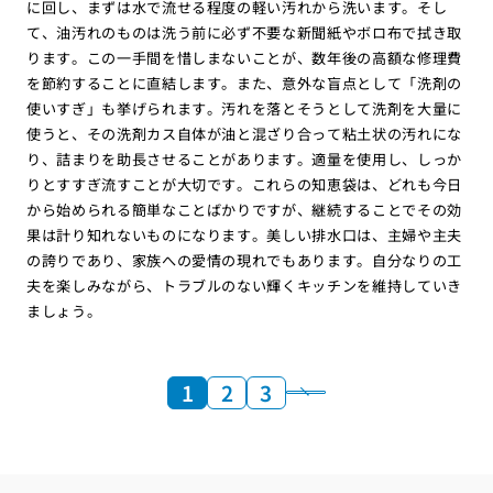
に回し、まずは水で流せる程度の軽い汚れから洗います。そし
て、油汚れのものは洗う前に必ず不要な新聞紙やボロ布で拭き取
ります。この一手間を惜しまないことが、数年後の高額な修理費
を節約することに直結します。また、意外な盲点として「洗剤の
使いすぎ」も挙げられます。汚れを落とそうとして洗剤を大量に
使うと、その洗剤カス自体が油と混ざり合って粘土状の汚れにな
り、詰まりを助長させることがあります。適量を使用し、しっか
りとすすぎ流すことが大切です。これらの知恵袋は、どれも今日
から始められる簡単なことばかりですが、継続することでその効
果は計り知れないものになります。美しい排水口は、主婦や主夫
の誇りであり、家族への愛情の現れでもあります。自分なりの工
夫を楽しみながら、トラブルのない輝くキッチンを維持していき
ましょう。
1
2
3