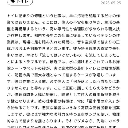
トイレ
2026.05.25
トイレ詰まりの修理という仕事は、単に汚物を処理するだけの作
業ではありません。そこには、住人の不安を取り除き、生活の基
盤を再構築するという、高い専門性と倫理観が求められる職人技
が存在します。都内で長年この仕事に従事しているベテランの作
業員は、現場に足を踏み入れた瞬間に、音や空気感で詰まりの正
体がおおよそ判断できると言います。彼が語る現場の真実で最も
多いのは、やはり「流してはいけないもの」を流してしまったこ
とによるトラブルです。最近では、水に溶けるとされているお掃
除シートやペットの砂が、実は節水型の最新トイレとは相性が悪
く、配管の奥で巨大な塊となって詰まるケースが急増していま
す。彼は作業に入る前、必ず住人に「何か落とした心当たりはあ
りませんか」と尋ねます。ここで正直に話してもらえるかどうか
が、修理時間を大幅に短縮し、結果として住人の費用負担を減ら
す鍵となります。彼の仕事術の特徴は、常に「最小限の介入」か
ら始めることです。悪質な業者はいきなり高額な便器脱着を提案
しますが、彼はまず強力な吸引力を持つ真空ポンプを使い、物理
的な力で詰まりを揺さぶります。それでダメなら、先端にカメラ
が付いたワイヤーを送り込み、管内の状況を正確に把握します。