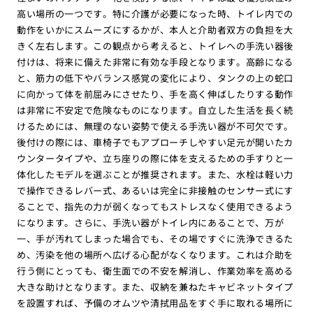
高い場所の一つです。特に介護が必要になった時、トイレ内での
動作をいかにスムーズにするかが、本人と介助者双方の負担を大
きく左右します。この観点から考えると、トイレへの手洗い器後
付けは、将来に備えた非常に有効な手段となります。高齢になる
と、筋力の低下やバランス感覚の変化により、タンクの上の蛇口
に向かって体を前屈みにさせたり、手を高く伸ばしたりする動作
は非常に不安定で危険なものになります。自立した生活を長く続
けるためには、無理のない姿勢で使える手洗い器が不可欠です。
後付けの際には、車椅子でもアプローチしやすい足元が開いたカ
ウンタータイプや、立ち座りの際に体を支えるための手すりと一
体化したモデルを選ぶことが推奨されます。また、水栓は軽い力
で操作できるレバー式、あるいは完全に非接触のセンサー式にす
ることで、指先の力が弱くなってもストレスなく使用できるよう
になります。さらに、手洗い器がトイレ内にあることで、万が
一、手が汚れてしまった場合でも、その場ですぐに洗浄できるた
め、汚染を他の場所へ広げる心配がなくなります。これは介助を
行う側にとっても、衛生面での不安を解消し、作業効率を高める
大きな助けとなります。また、収納を兼ねたキャビネットタイプ
を設置すれば、予備のオムツや清拭用品をすぐ手に取れる場所に