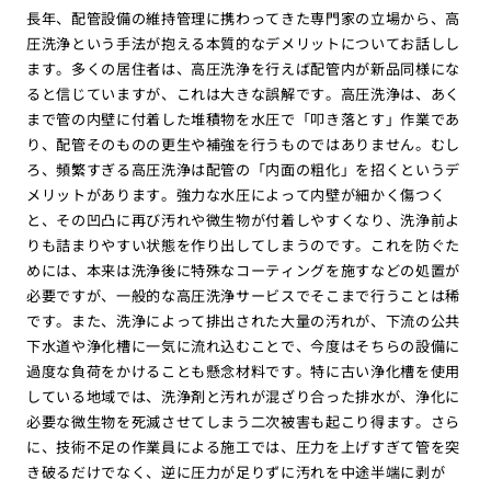
長年、配管設備の維持管理に携わってきた専門家の立場から、高
圧洗浄という手法が抱える本質的なデメリットについてお話しし
ます。多くの居住者は、高圧洗浄を行えば配管内が新品同様にな
ると信じていますが、これは大きな誤解です。高圧洗浄は、あく
まで管の内壁に付着した堆積物を水圧で「叩き落とす」作業であ
り、配管そのものの更生や補強を行うものではありません。むし
ろ、頻繁すぎる高圧洗浄は配管の「内面の粗化」を招くというデ
メリットがあります。強力な水圧によって内壁が細かく傷つく
と、その凹凸に再び汚れや微生物が付着しやすくなり、洗浄前よ
りも詰まりやすい状態を作り出してしまうのです。これを防ぐた
めには、本来は洗浄後に特殊なコーティングを施すなどの処置が
必要ですが、一般的な高圧洗浄サービスでそこまで行うことは稀
です。また、洗浄によって排出された大量の汚れが、下流の公共
下水道や浄化槽に一気に流れ込むことで、今度はそちらの設備に
過度な負荷をかけることも懸念材料です。特に古い浄化槽を使用
している地域では、洗浄剤と汚れが混ざり合った排水が、浄化に
必要な微生物を死滅させてしまう二次被害も起こり得ます。さら
に、技術不足の作業員による施工では、圧力を上げすぎて管を突
き破るだけでなく、逆に圧力が足りずに汚れを中途半端に剥が