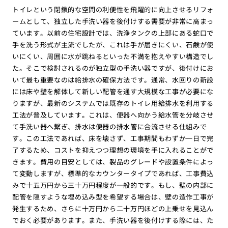
トイレという閉鎖的な空間の利便性を飛躍的に向上させるリフォ
ームとして、独立した手洗い器を後付けする需要が非常に高まっ
ています。以前の住宅設計では、洗浄タンクの上部にある蛇口で
手を洗う形式が主流でしたが、これは手が届きにくい、石鹸が使
いにくい、周囲に水が跳ねるといった不満を抱えやすい構造でし
た。そこで検討されるのが独立型の手洗い器ですが、後付けにお
いて最も重要なのは給排水の確保方法です。通常、水回りの新設
には床や壁を解体して新しい配管を通す大規模な工事が必要にな
りますが、最新のシステムでは既存のトイレ用給排水を利用する
工法が普及しています。これは、便器へ向かう給水管を分岐させ
て手洗い器へ繋ぎ、排水は便器の排水管に合流させる仕組みで
す。この工法であれば、床を壊さず、工事期間もわずか一日で完
了するため、コストを抑えつつ理想の環境を手に入れることがで
きます。費用の目安としては、製品のグレードや設置条件によっ
て変動しますが、標準的なカウンタータイプであれば、工事費込
みで十五万円から三十万円程度が一般的です。もし、壁の内部に
配管を隠すような埋め込み型を希望する場合は、壁の造作工事が
発生するため、さらに十万円から二十万円ほどの上乗せを見込ん
でおく必要があります。また、手洗い器を後付けする際には、た