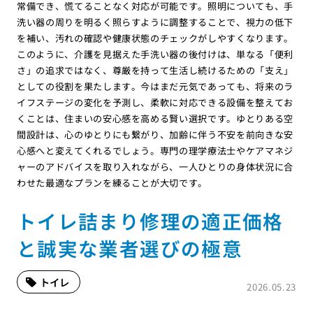
常備でき、慌てることなく対応が可能です。照明についても、手
洗い器の周りを明るく照らすように調整することで、視力の低下
を補い、汚れの確認や健康状態のチェックがしやすくなります。
このように、介護を見据えた手洗い器の後付けは、単なる「便利
さ」の追求ではなく、尊厳を持って生活し続けるための「支え」
としての役割を果たします。今はまだ元気であっても、将来のラ
イフステージの変化を予測し、柔軟に対応できる設備を整えてお
くことは、住まいの安心感を高める賢い選択です。ゆとりある空
間設計は、心のゆとりにも繋がり、加齢に伴う不安を前向きな安
心感へと変えてくれるでしょう。専門の理学療法士やケアマネジ
ャーのアドバイスを取り入れながら、一人ひとりの身体状況に合
わせた最適なプランを練ることが大切です。
トイレ詰まり修理の適正価格
と誠実な業者選びの極意
トイレ
2026.05.23