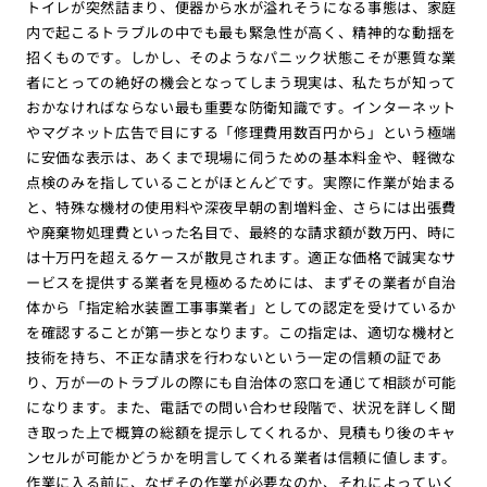
トイレが突然詰まり、便器から水が溢れそうになる事態は、家庭
内で起こるトラブルの中でも最も緊急性が高く、精神的な動揺を
招くものです。しかし、そのようなパニック状態こそが悪質な業
者にとっての絶好の機会となってしまう現実は、私たちが知って
おかなければならない最も重要な防衛知識です。インターネット
やマグネット広告で目にする「修理費用数百円から」という極端
に安価な表示は、あくまで現場に伺うための基本料金や、軽微な
点検のみを指していることがほとんどです。実際に作業が始まる
と、特殊な機材の使用料や深夜早朝の割増料金、さらには出張費
や廃棄物処理費といった名目で、最終的な請求額が数万円、時に
は十万円を超えるケースが散見されます。適正な価格で誠実なサ
ービスを提供する業者を見極めるためには、まずその業者が自治
体から「指定給水装置工事事業者」としての認定を受けているか
を確認することが第一歩となります。この指定は、適切な機材と
技術を持ち、不正な請求を行わないという一定の信頼の証であ
り、万が一のトラブルの際にも自治体の窓口を通じて相談が可能
になります。また、電話での問い合わせ段階で、状況を詳しく聞
き取った上で概算の総額を提示してくれるか、見積もり後のキャ
ンセルが可能かどうかを明言してくれる業者は信頼に値します。
作業に入る前に、なぜその作業が必要なのか、それによっていく