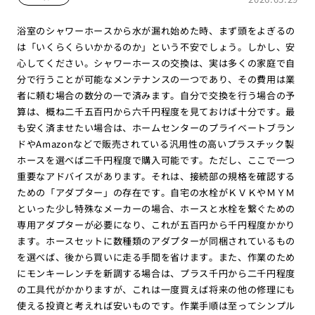
浴室のシャワーホースから水が漏れ始めた時、まず頭をよぎるの
は「いくらくらいかかるのか」という不安でしょう。しかし、安
心してください。シャワーホースの交換は、実は多くの家庭で自
分で行うことが可能なメンテナンスの一つであり、その費用は業
者に頼む場合の数分の一で済みます。自分で交換を行う場合の予
算は、概ね二千五百円から六千円程度を見ておけば十分です。最
も安く済ませたい場合は、ホームセンターのプライベートブラン
ドやAmazonなどで販売されている汎用性の高いプラスチック製
ホースを選べば二千円程度で購入可能です。ただし、ここで一つ
重要なアドバイスがあります。それは、接続部の規格を確認する
ための「アダプター」の存在です。自宅の水栓がＫＶＫやＭＹＭ
といった少し特殊なメーカーの場合、ホースと水栓を繋ぐための
専用アダプターが必要になり、これが五百円から千円程度かかり
ます。ホースセットに数種類のアダプターが同梱されているもの
を選べば、後から買いに走る手間を省けます。また、作業のため
にモンキーレンチを新調する場合は、プラス千円から二千円程度
の工具代がかかりますが、これは一度買えば将来の他の修理にも
使える投資と考えれば安いものです。作業手順は至ってシンプル