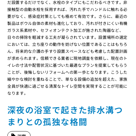
だ設置するだけでなく、水栓のタイプにもこだわるべきです。非
接触型の自動水栓を採用すれば、汚れた手でハンドルに触れる必
要がなく、感染症対策としても極めて有効です。さらに、最近の
製品はボウル自体の素材も進化しており、汚れが付きにくい有機
ガラス系素材や、セフィオンテクト加工が施された陶器など、
日々の掃除を軽減する工夫が凝らされています。設置場所の選定
においては、立ち座りの動作を妨げない位置であることはもちろ
ん、将来的な介護の手すり設置スペースなども考慮した配置計画
が求められます。信頼できる業者に現地調査を依頼し、現在のト
イレの寸法や配管状況に基づいた最適なプランを提案してもらう
ことが、後悔しないリフォームへの第一歩となります。こうした
細やかな検討を重ねることで、単なる設備の追加を超えた、家族
全員が快適に過ごせる清潔なトイレ空間を実現することが可能に
なります。
深夜の浴室で起きた排水溝つ
まりとの孤独な格闘