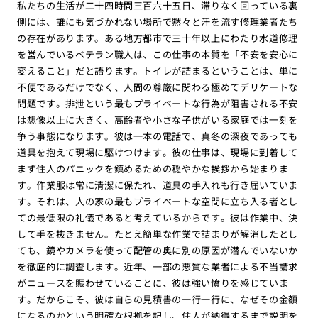
私たちの生活が二十四時間三百六十五日、滞りなく回っている裏
側には、誰にも気づかれない場所で黙々と汗を流す修理業者たち
の存在があります。ある地方都市で三十年以上にわたり水道修理
を営んでいるベテラン職人は、この仕事の本質を「不安を安心に
変えること」だと語ります。トイレが詰まるということは、単に
不便であるだけでなく、人間の尊厳に関わる極めてデリケートな
問題です。排泄という最もプライベートな行為が阻害される不安
は想像以上に大きく、高齢者や小さな子供がいる家庭では一刻を
争う事態になります。彼は一本の電話で、真冬の深夜であっても
道具を抱えて現場に駆けつけます。彼の仕事は、現場に到着して
まず住人のパニックを鎮めるための穏やかな挨拶から始まりま
す。作業服は常に清潔に保たれ、道具の手入れも行き届いていま
す。それは、人の家の最もプライベートな空間に立ち入る者とし
ての最低限の礼儀であると考えているからです。彼は作業中、決
して手を抜きません。たとえ簡単な作業で詰まりが解消したとし
ても、鏡やカメラを使って配管の奥に別の原因が潜んでいないか
を徹底的に調査します。近年、一部の悪質な業者による不当請求
がニュースを賑わせていることに、彼は強い憤りを感じていま
す。だからこそ、彼は自らの見積書の一行一行に、なぜその金額
になるのかという明確な根拠を記し、住人が納得するまで説明を