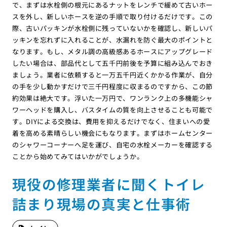
で、まずは水栓側の根元にあるナットをレンチで緩めて古いホー
スを外し、新しいホースを逆の手順で取り付けるだけです。この
際、古いパッキンが水栓側に残っていないかを確認し、新しいパ
ッキンを忘れずに入れることが、水漏れを防ぐ最大のポイントと
なります。もし、メタル調の高級感あるホースにアップグレード
したい場合は、部品代として五千円前後を予算に組み込んでおき
ましょう。業者に依頼すると一万五千円近くかかる作業が、自分
の手を少し動かすだけで三千円程度に収まるのですから、この節
約効果は絶大です。浮いた一万円で、ワンランク上の多機能シャ
ワーヘッドを購入し、バスタイムの質を向上させることも可能で
す。DIYによる交換は、費用を抑えるだけでなく、住まいへの愛
着を高める素晴らしい機会にもなります。まずはホームセンター
のシャワーコーナーへ足を運び、自宅の水栓メーカーを確認する
ことから始めてみてはいかがでしょうか。
現役の修理業者に聞くトイレ
詰まり現場の真実と仕事術