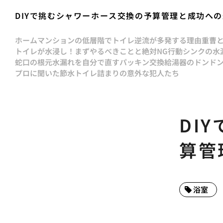
DIYで挑むシャワーホース交換の予算管理と成功へ
ホーム
マンションの低層階でトイレ逆流が多発する理由
重曹
トイレが水浸し！まずやるべきことと絶対NG行動
シンクの水
蛇口の根元水漏れを自分で直すパッキン交換
給湯器のドンド
プロに聞いた節水トイレ詰まりの意外な犯人たち
DI
算管
浴室