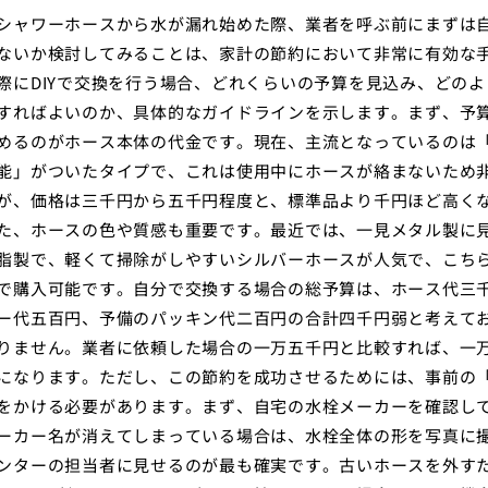
シャワーホースから水が漏れ始めた際、業者を呼ぶ前にまずは
ないか検討してみることは、家計の節約において非常に有効な
際にDIYで交換を行う場合、どれくらいの予算を見込み、どのよ
すればよいのか、具体的なガイドラインを示します。まず、予
めるのがホース本体の代金です。現在、主流となっているのは
能」がついたタイプで、これは使用中にホースが絡まないため
が、価格は三千円から五千円程度と、標準品より千円ほど高く
た、ホースの色や質感も重要です。最近では、一見メタル製に
脂製で、軽くて掃除がしやすいシルバーホースが人気で、こち
で購入可能です。自分で交換する場合の総予算は、ホース代三
ー代五百円、予備のパッキン代二百円の合計四千円弱と考えて
りません。業者に依頼した場合の一万五千円と比較すれば、一
になります。ただし、この節約を成功させるためには、事前の
をかける必要があります。まず、自宅の水栓メーカーを確認し
ーカー名が消えてしまっている場合は、水栓全体の形を写真に
ンターの担当者に見せるのが最も確実です。古いホースを外す