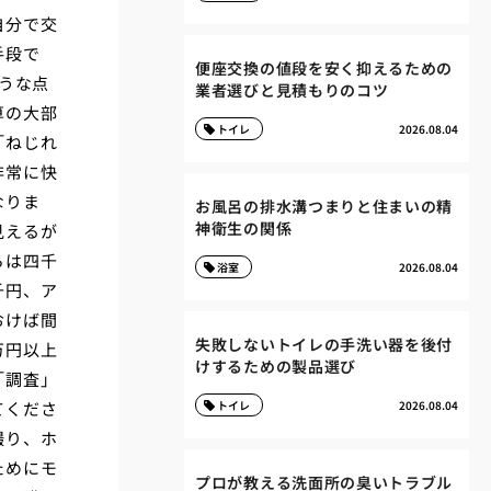
自分で交
手段で
便座交換の値段を安く抑えるための
うな点
業者選びと見積もりのコツ
算の大部
トイレ
2026.08.04
「ねじれ
非常に快
なりま
お風呂の排水溝つまりと住まいの精
神衛生の関係
見えるが
らは四千
浴室
2026.08.04
千円、ア
おけば間
失敗しないトイレの手洗い器を後付
万円以上
けするための製品選び
「調査」
てくださ
トイレ
2026.08.04
撮り、ホ
ためにモ
プロが教える洗面所の臭いトラブル