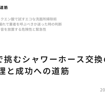
の道筋
とクエン酸で試すエコな洗面所掃除術
漏れで業者を呼ぶべきか迷った時の判断
ン音を放置する危険性と緊急性
Yで挑むシャワーホース交換
理と成功への道筋
20