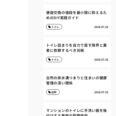
便座交換の値段を最小限に抑えるた
めのDIY実践ガイド
トイレ
2026.07.26
トイレ詰まりを自力で直す限界と業
者に依頼するべき兆候
トイレ
2026.07.26
台所の排水溝つまりと住まいの健康
管理の深い関係
台所
2026.07.25
マンションのトイレに手洗い器を後
付けする最新の配管技術