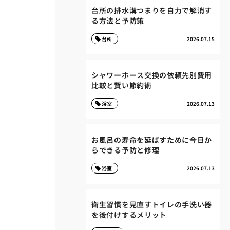
台所の排水溝つまりを自力で解消す
る方法と予防策
台所
2026.07.15
シャワーホース交換の依頼先別費用
比較と賢い節約術
浴室
2026.07.13
お風呂の寿命を延ばすために今日か
らできる予防と修理
浴室
2026.07.13
衛生習慣を見直すトイレの手洗い器
を後付けするメリット