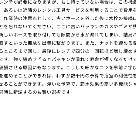
レンチが必要になりますが、もし持っていない場合は、この機
、あるいは近隣のレンタル工具サービスを利用することで費用
。作業時の注意点として、古いホースを外した後に水栓の接続
とを忘れないでください。ここに古いパッキンのカスやゴミが
新しいホースを取り付けても隙間から水が漏れてしまい、結局
直すといった無駄な出費に繋がります。また、ナットを締める
るところまで回し、最後にレンチで四分の一回転ほど増し締め
です。強く締めすぎるとパッキンが潰れて寿命が短くなるだけ
破損させる原因にもなります。こうした細かなコツを事前に学
を進めることができれば、わずか数千円の予算で浴室の利便性
せることができます。浮いた予算で、節水効果の高い多機能シ
同時に新調するのも賢い選択です。