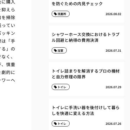
会に購入
を防ぐための内見チェック
を抑えら
洗面所
2026.08.02
口を掃除
残ってい
パッキン
シャワーホース交換におけるトラブ
ル回避と納得の費用決済
際は「手
する」の
浴室
2026.07.31
でなく、
び、慎重
トイレ詰まりを解消するプロの機材
を劇的に
と自力修理の限界
ャワーヘ
トイレ
2026.07.29
トイレに手洗い器を後付けして暮ら
しを快適に変える方法
トイレ
2026.07.26