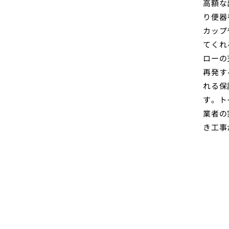
高額な
り便器
カップ
てくれ
ローの
再発す
れる保
す。ト
業者の
き工事