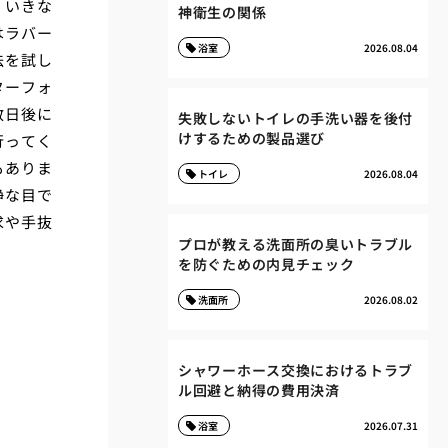
、いきな
神衛生の関係
はラバー
浴室
2026.08.04
法を試し
ターフォ
数日後に
失敗しないトイレの手洗い器を後付
けするための製品選び
行ってく
もありま
トイレ
2026.08.04
静な目で
求や手抜
プロが教える洗面所の臭いトラブル
を防ぐための内見チェック
洗面所
2026.08.02
シャワーホース交換におけるトラブ
ル回避と納得の費用決済
浴室
2026.07.31