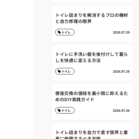
トイレ詰まりを解消するプロの機材
と自力修理の限界
トイレ
2026.07.29
トイレに手洗い器を後付けして暮ら
しを快適に変える方法
トイレ
2026.07.26
便座交換の値段を最小限に抑えるた
めのDIY実践ガイド
トイレ
2026.07.26
トイレ詰まりを自力で直す限界と業
者に依頼するべき兆候