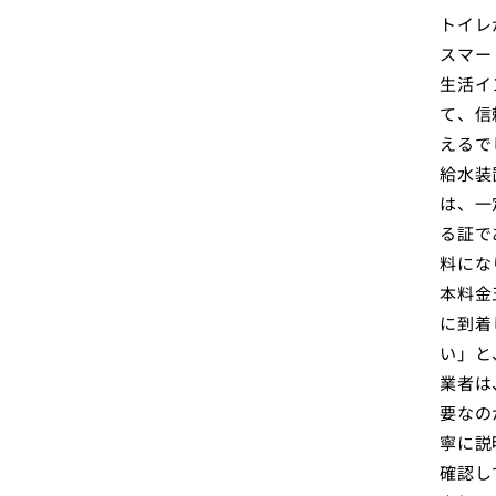
トイレ
スマー
生活イ
て、信
えるで
給水装
は、一
る証で
料にな
本料金
に到着
い」と
業者は
要なの
寧に説
確認し