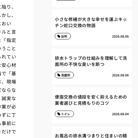
に陥り、
しかし、
小さな修繕が大きな幸せを運ぶキッ
におい
チン蛇口交換の物語
キルと言
台所
2026.08.06
た「指定
いうこと
られてい
排水トラップの仕組みを理解して洗
面所の不快な臭いを断つ
な安心材
階で「基
洗面所
2026.08.06
は、現場
ばならな
便座交換の値段を安く抑えるための
。誠実な
業者選びと見積もりのコツ
作業が必
わずに丁
トイレ
2026.08.04
も事前に
りだけで
お風呂の排水溝つまりと住まいの精