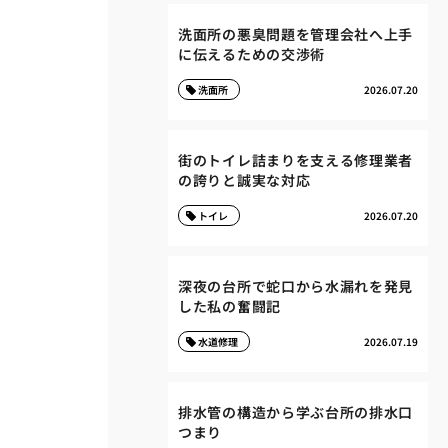
洗面所の悪臭問題を管理会社へ上手
に伝えるための交渉術
洗面所
2026.07.20
街のトイレ詰まりを支える修理業者
の誇りと誠実な対応
トイレ
2026.07.20
深夜の台所で蛇口から水漏れを発見
した私の奮闘記
水道修理
2026.07.19
排水管の構造から学ぶ台所の排水口
つまり