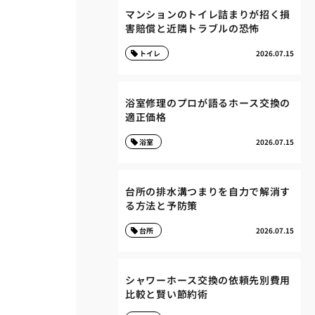
マンションのトイレ詰まりが招く損
害賠償と近隣トラブルの恐怖
トイレ
2026.07.15
浴室修理のプロが語るホース交換の
適正価格
浴室
2026.07.15
台所の排水溝つまりを自力で解消す
る方法と予防策
台所
2026.07.15
シャワーホース交換の依頼先別費用
比較と賢い節約術