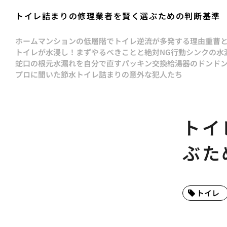
トイレ詰まりの修理業者を賢く選ぶための判断基準
ホーム
マンションの低層階でトイレ逆流が多発する理由
重曹
トイレが水浸し！まずやるべきことと絶対NG行動
シンクの水
蛇口の根元水漏れを自分で直すパッキン交換
給湯器のドンド
プロに聞いた節水トイレ詰まりの意外な犯人たち
トイ
ぶた
トイレ