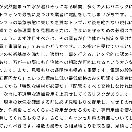
が突然詰まって水が溢れそうになる瞬間、多くの人はパニック
トフォンで最初に見つけた業者に電話をしてしまいがちです。
ンフラの緊急事態に乗じた悪質なトラブルが後を絶たない現代
頼できる修理業者を見極める力は、住まいを守るための必須ス
しょう。まず注目すべきは、その業者が自治体から指定を受け
置工事事業者」であるかどうかです。この指定を受けていると
定の技術基準を満たし、適切な工事を行えることを公的に認め
あり、万が一の際にも自治体への相談が可能になるという大き
ります。また、見積もりの透明性も極めて重要です。電話の段
五百円から」といった極端に低い最低価格のみを強調する業者
してから「特殊な機材が必要だ」「配管をすべて交換しなけれ
、次々に不透明な追加費用を上乗せしてくるリスクがあります
、現場の状況を確認する前に必ず見積もりを提示し、なぜその
か、作業後にどれくらいの費用がかかるのかを、専門用語を使
明してくれるものです。さらに、キャンセル料の有無について
ておくべきです。複数の業者から相見積もりを取る際、見積も