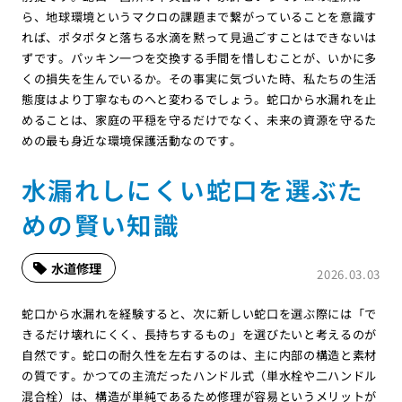
ら、地球環境というマクロの課題まで繋がっていることを意識す
れば、ポタポタと落ちる水滴を黙って見過ごすことはできないは
ずです。パッキン一つを交換する手間を惜しむことが、いかに多
くの損失を生んでいるか。その事実に気づいた時、私たちの生活
態度はより丁寧なものへと変わるでしょう。蛇口から水漏れを止
めることは、家庭の平穏を守るだけでなく、未来の資源を守るた
めの最も身近な環境保護活動なのです。
水漏れしにくい蛇口を選ぶた
めの賢い知識
水道修理
2026.03.03
蛇口から水漏れを経験すると、次に新しい蛇口を選ぶ際には「で
きるだけ壊れにくく、長持ちするもの」を選びたいと考えるのが
自然です。蛇口の耐久性を左右するのは、主に内部の構造と素材
の質です。かつての主流だったハンドル式（単水栓や二ハンドル
混合栓）は、構造が単純であるため修理が容易というメリットが