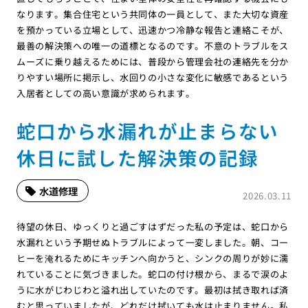
なります。集合住宅という共同体の一員として、また大切な資産
を預かっている立場として、迅速かつ冷静な報告と連絡こそが、
最善の解決策への唯一の道標となるのです。不意のトラブルをス
ムーズに乗り越えるためには、普段から管理会社の連絡先を分か
りやすい場所に掲示し、水回りの小さな変化に敏感であるという
入居者としての高い意識が求められます。
蛇口から水漏れが止まらない
休日に試した解決策の記録
水道修理
2026.03.11
待望の休日、ゆっくりと過ごすはずだった私の予定は、蛇口から
水漏れという予期せぬトラブルによって一変しました。朝、コー
ヒーを淹れるためにキッチンへ向かうと、シンクの周りが妙に濡
れていることに気づきました。蛇口の付け根から、まるで涙のよ
うに水がじわじわと溢れ出していたのです。最初は拭き取れば済
むと思っていましたが、どれだけ拭いても水は止まりません。私