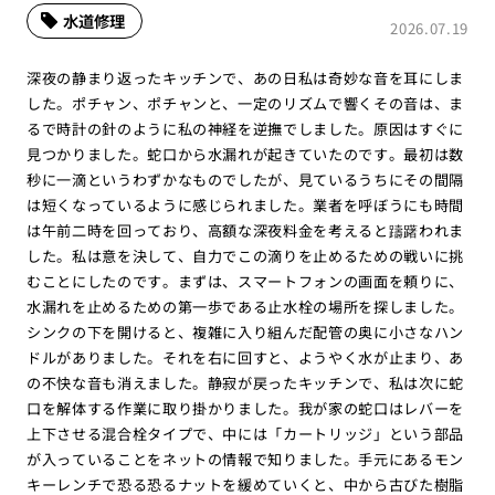
水道修理
2026.07.19
深夜の静まり返ったキッチンで、あの日私は奇妙な音を耳にしま
した。ポチャン、ポチャンと、一定のリズムで響くその音は、ま
るで時計の針のように私の神経を逆撫でしました。原因はすぐに
見つかりました。蛇口から水漏れが起きていたのです。最初は数
秒に一滴というわずかなものでしたが、見ているうちにその間隔
は短くなっているように感じられました。業者を呼ぼうにも時間
は午前二時を回っており、高額な深夜料金を考えると躊躇われま
した。私は意を決して、自力でこの滴りを止めるための戦いに挑
むことにしたのです。まずは、スマートフォンの画面を頼りに、
水漏れを止めるための第一歩である止水栓の場所を探しました。
シンクの下を開けると、複雑に入り組んだ配管の奥に小さなハン
ドルがありました。それを右に回すと、ようやく水が止まり、あ
の不快な音も消えました。静寂が戻ったキッチンで、私は次に蛇
口を解体する作業に取り掛かりました。我が家の蛇口はレバーを
上下させる混合栓タイプで、中には「カートリッジ」という部品
が入っていることをネットの情報で知りました。手元にあるモン
キーレンチで恐る恐るナットを緩めていくと、中から古びた樹脂