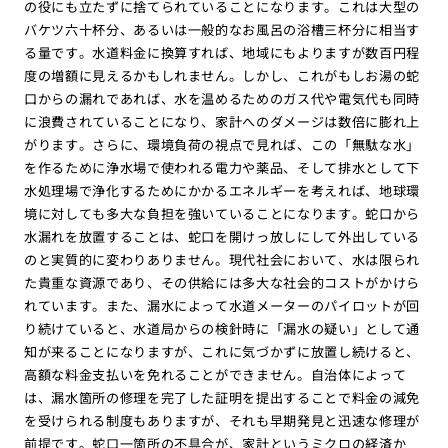
の役にも立たずに捨てられていることになります。これは大型の
バケツ六十杯分、あるいは一般的なお風呂の浴槽三杯分に相当す
る量です。水道料金に換算すれば、地域にもよりますが数百円程
度の増額に見えるかもしれません。しかし、これがもしお湯の蛇
口からの漏れであれば、水を温めるためのガス代や電気代も同時
に浪費されていることになり、家計へのダメージは数倍に膨れ上
がります。さらに、環境負荷の視点で見れば、この「無駄な水」
を作るために浄水場で使われる電力や薬品、そして排水として下
水処理場で浄化するためにかかるエネルギーを考えれば、地球環
境に対しても多大な負担を強いていることになります。蛇口から
水漏れを放置することは、蛇口を開けっ放しにして外出している
のと実質的に変わりありません。現代社会において、水は限られ
た貴重な資源であり、その供給には多大な社会的コストがかけら
れています。また、漏水によって水道メーターのパイロットが回
り続けていると、水道局からの検針時に「漏水の疑い」として通
知が来ることになりますが、これに気づかずに放置し続けると、
高額な料金支払いを免れることができません。自治体によって
は、漏水箇所の修理を完了した証明を提出することで料金の減免
を受けられる制度もありますが、それも早期発見と迅速な修理が
前提です。蛇口一箇所の不具合が、家計というミクロの経済か