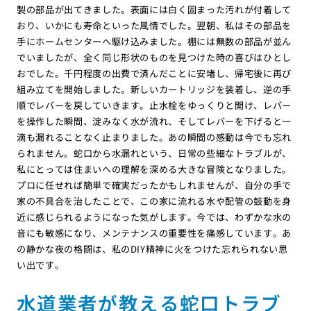
製の部品が出てきました。表面には白く固まった汚れが付着して
おり、いかにも寿命といった風情でした。翌朝、私はその部品を
手にホームセンターへ駆け込みました。棚には無数の部品が並ん
でいましたが、全く同じ形状のものを見つけた時の喜びはひとし
おでした。千円程度の出費で済んだことに安堵し、帰宅後に再び
組み立てを開始しました。新しいカートリッジを装着し、逆の手
順でレバーを戻していきます。止水栓をゆっくりと開け、レバー
を操作した瞬間、淀みなく水が流れ、そしてレバーを下げると一
滴も漏れることなく止まりました。あの瞬間の感動は今でも忘れ
られません。蛇口から水漏れという、日常の些細なトラブルが、
私にとっては住まいへの理解を深める大きな冒険となりました。
プロに任せれば簡単で確実だったかもしれませんが、自分の手で
家の不具合を治したことで、この家に流れる水や配管の鼓動を身
近に感じられるようになった気がします。今では、わずかな水の
音にも敏感になり、メンテナンスの重要性を痛感しています。あ
の静かな夜の格闘は、私のDIY精神に火をつけた忘れられない思
い出です。
水道業者が教える蛇口トラブ