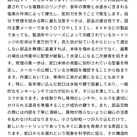
置されている複数のＯリングが、長年の摩擦と水道水に含まれる
塩素の作用によって硬化し、密封力を失うことで発生します。自
分で修理を試みる際に最も注意すべきは、部品の適合性です。国
内主要メーカーであるＴＯＴＯやＬＩＸＩＬ、ＫＶＫなどの製品
であっても、製造年やシリーズによって内蔵されているカートリ
ッジの形状は千差万別です。見た目が似ているからといって適合
しない部品を無理に装着すれば、本体を傷めるだけでなく、最悪
の場合は作業中に配管が破裂して水浸しになる二次被害を招きま
す。修理の第一歩は、蛇口本体の背面に刻印されている型番を特
定し、メーカーの公開している分解図を確認することから始まり
ます。作業においては、専用の工具が必要になることもありま
す。特に、長年使い込んだ蛇口は水垢や錆で固着しており、一般
的なモンキーレンチでは力が伝わらず、ネジ山を潰してしまうリ
スクがあります。水栓取り外し専用のレンチや、トルクを適切に
かけられる道具を準備することが成功の鍵です。また、部品交換
の際には内部を丁寧に清掃し、異物が残らないように細心の注意
を払わなければなりません。小さな砂粒一つが入り込むだけで、
新しいカートリッジであってもすぐに漏水を再発させる原因とな
ります。蛇口から水漏れという現象を科学的に捉え、その構造的