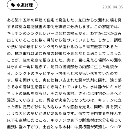
水道修理
2026.04.05
ある築十五年の戸建て住宅で発生した、蛇口から水漏れに端を発
する深刻な建物被害の事例を詳細に分析します。この家庭では、
キッチンのシングルレバー混合栓の根元から、わずかに水が滲み
出していることに数ヶ月前から気づいていました。しかし、調理
や洗い物の最中にシンク周りが濡れるのは日常茶飯事であるた
め、拭き取れば済む程度の軽微な不具合だと見過ごしてしまった
ことが、後の悲劇を招きました。実は、目に見える場所への漏水
は氷山の一角に過ぎず、蛇口の接続部分の内部に生じた亀裂か
ら、シンク下のキャビネット内側へと水が伝い落ちていたので
す。扉を開けても、奥に仕舞い込まれた鍋や洗剤に隠れ、滴り落
ちる水の音は生活音にかき消されていました。水は静かにキャビ
ネットの底板を腐らせ、そこから床材、さらには住宅の土台へと
浸透していきました。異変が決定的になったのは、キッチンに立
った際に足元が妙に沈み込むような感触を覚え、同時に鼻を突く
ようなカビの臭いが漂い始めた時です。慌てて専門業者を呼んで
床下を点検したところ、キッチンの真下の断熱材は水分を吸って
無残に垂れ下がり、土台となる木材には腐朽菌が繁殖し、シロア