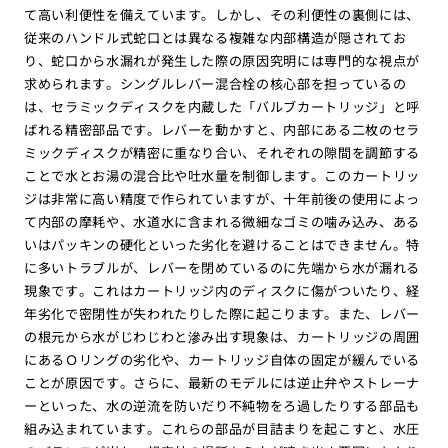
て高い利便性を備えています。しかし、その利便性の裏側には、
従来のハンドル式蛇口とは異なる複雑な内部構造が隠されてお
り、蛇口から水漏れが発生した際の原因究明には専門的な視点が
求められます。シングルレバー混合栓の核心部を担っているの
は、セラミックディスクを内蔵した「バルブカートリッジ」と呼
ばれる精密部品です。レバーを動かすと、内部にある二枚のセラ
ミックディスクが精密に重なり合い、それぞれの隙間を調節する
ことで水とお湯の混合比や吐水量を制御します。このカートリッ
ジは非常に高い精度で作られていますが、十年前後の使用によっ
て内部の摩耗や、水道水に含まれる微細なゴミの噛み込み、ある
いはパッキンの硬化といった劣化を避けることはできません。特
に多いトラブルが、レバーを閉めているのに先端から水が漏れる
現象です。これはカートリッジ内のディスクに傷がついたり、経
年劣化で密閉性が失われたりした際に起こります。また、レバー
の根元から水がじわじわと滲み出す現象は、カートリッジの周囲
にあるＯリングの劣化や、カートリッジ自体の固定が緩んでいる
ことが原因です。さらに、最新のモデルには逆止弁やストレーナ
ーといった、水の逆流を防いだり不純物をろ過したりする部品も
組み込まれています。これらの部品が目詰まりを起こすと、水圧