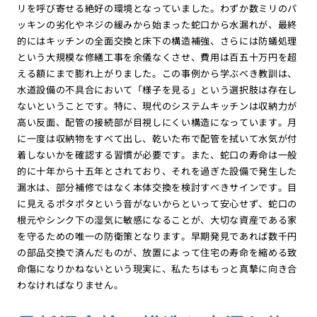
リを呼び寄せる絶好の環境となっていました。わずか数ミリのパ
ッキンの劣化やネジの緩みから始まった蛇口から水漏れが、最終
的にはキッチンの全面交換と床下の構造補強、さらには防蟻処理
という大規模な修繕工事を余儀なくさせ、費用は百五十万円を超
える額にまで膨れ上がりました。この事例から学ぶべき教訓は、
水道設備の不具合において「様子を見る」という選択肢は存在し
ないということです。特に、現代のシステムキッチンは収納力が
高い反面、配管の接続部が目視しにくい構造になっています。月
に一度は収納物をすべて出し、乾いた布で配管を拭いて水気が付
着しないかを確認する習慣が必要です。また、蛇口の寿命は一般
的に十年から十五年とされており、それを過ぎた設備で発生した
漏水は、部分補修ではなく本体交換を検討すべきサインです。目
に見えるポタポタという音がないからといって安心せず、蛇口の
根元やシンク下の湿気に敏感になることが、大切な資産である家
を守るための唯一の防衛策となります。早期発見であれば数千円
の部品交換で済んだものが、放置によって住宅の寿命を縮める致
命傷になりかねないという現実に、私たちはもっと真摯に向き合
わなければなりません。