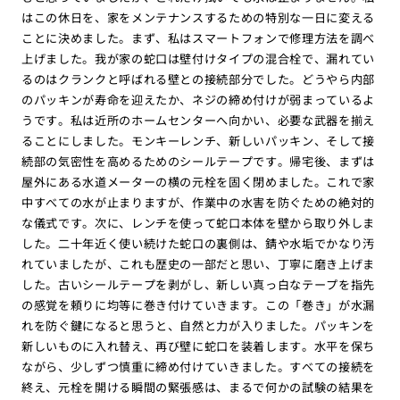
はこの休日を、家をメンテナンスするための特別な一日に変える
ことに決めました。まず、私はスマートフォンで修理方法を調べ
上げました。我が家の蛇口は壁付けタイプの混合栓で、漏れてい
るのはクランクと呼ばれる壁との接続部分でした。どうやら内部
のパッキンが寿命を迎えたか、ネジの締め付けが弱まっているよ
うです。私は近所のホームセンターへ向かい、必要な武器を揃え
ることにしました。モンキーレンチ、新しいパッキン、そして接
続部の気密性を高めるためのシールテープです。帰宅後、まずは
屋外にある水道メーターの横の元栓を固く閉めました。これで家
中すべての水が止まりますが、作業中の水害を防ぐための絶対的
な儀式です。次に、レンチを使って蛇口本体を壁から取り外しま
した。二十年近く使い続けた蛇口の裏側は、錆や水垢でかなり汚
れていましたが、これも歴史の一部だと思い、丁寧に磨き上げま
した。古いシールテープを剥がし、新しい真っ白なテープを指先
の感覚を頼りに均等に巻き付けていきます。この「巻き」が水漏
れを防ぐ鍵になると思うと、自然と力が入りました。パッキンを
新しいものに入れ替え、再び壁に蛇口を装着します。水平を保ち
ながら、少しずつ慎重に締め付けていきました。すべての接続を
終え、元栓を開ける瞬間の緊張感は、まるで何かの試験の結果を