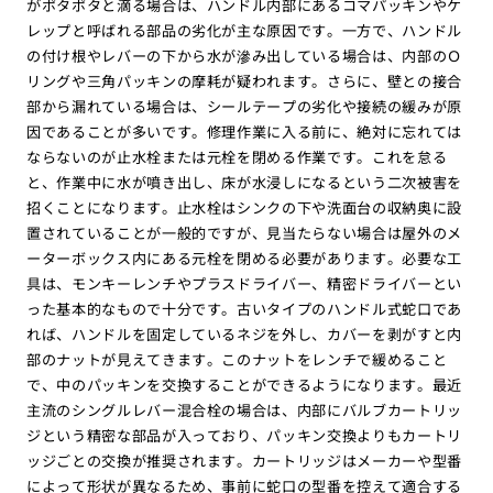
がポタポタと滴る場合は、ハンドル内部にあるコマパッキンやケ
レップと呼ばれる部品の劣化が主な原因です。一方で、ハンドル
の付け根やレバーの下から水が滲み出している場合は、内部のＯ
リングや三角パッキンの摩耗が疑われます。さらに、壁との接合
部から漏れている場合は、シールテープの劣化や接続の緩みが原
因であることが多いです。修理作業に入る前に、絶対に忘れては
ならないのが止水栓または元栓を閉める作業です。これを怠る
と、作業中に水が噴き出し、床が水浸しになるという二次被害を
招くことになります。止水栓はシンクの下や洗面台の収納奥に設
置されていることが一般的ですが、見当たらない場合は屋外のメ
ーターボックス内にある元栓を閉める必要があります。必要な工
具は、モンキーレンチやプラスドライバー、精密ドライバーとい
った基本的なもので十分です。古いタイプのハンドル式蛇口であ
れば、ハンドルを固定しているネジを外し、カバーを剥がすと内
部のナットが見えてきます。このナットをレンチで緩めること
で、中のパッキンを交換することができるようになります。最近
主流のシングルレバー混合栓の場合は、内部にバルブカートリッ
ジという精密な部品が入っており、パッキン交換よりもカートリ
ッジごとの交換が推奨されます。カートリッジはメーカーや型番
によって形状が異なるため、事前に蛇口の型番を控えて適合する