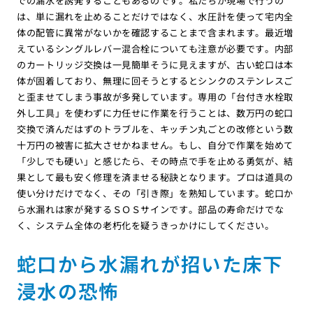
での漏水を誘発することもあるのです。私たちが現場で行うの
は、単に漏れを止めることだけではなく、水圧計を使って宅内全
体の配管に異常がないかを確認することまで含まれます。最近増
えているシングルレバー混合栓についても注意が必要です。内部
のカートリッジ交換は一見簡単そうに見えますが、古い蛇口は本
体が固着しており、無理に回そうとするとシンクのステンレスご
と歪ませてしまう事故が多発しています。専用の「台付き水栓取
外し工具」を使わずに力任せに作業を行うことは、数万円の蛇口
交換で済んだはずのトラブルを、キッチン丸ごとの改修という数
十万円の被害に拡大させかねません。もし、自分で作業を始めて
「少しでも硬い」と感じたら、その時点で手を止める勇気が、結
果として最も安く修理を済ませる秘訣となります。プロは道具の
使い分けだけでなく、その「引き際」を熟知しています。蛇口か
ら水漏れは家が発するＳＯＳサインです。部品の寿命だけでな
く、システム全体の老朽化を疑うきっかけにしてください。
蛇口から水漏れが招いた床下
浸水の恐怖