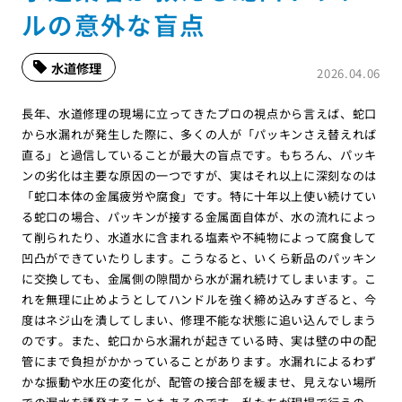
ルの意外な盲点
水道修理
2026.04.06
長年、水道修理の現場に立ってきたプロの視点から言えば、蛇口
から水漏れが発生した際に、多くの人が「パッキンさえ替えれば
直る」と過信していることが最大の盲点です。もちろん、パッキ
ンの劣化は主要な原因の一つですが、実はそれ以上に深刻なのは
「蛇口本体の金属疲労や腐食」です。特に十年以上使い続けてい
る蛇口の場合、パッキンが接する金属面自体が、水の流れによっ
て削られたり、水道水に含まれる塩素や不純物によって腐食して
凹凸ができていたりします。こうなると、いくら新品のパッキン
に交換しても、金属側の隙間から水が漏れ続けてしまいます。こ
れを無理に止めようとしてハンドルを強く締め込みすぎると、今
度はネジ山を潰してしまい、修理不能な状態に追い込んでしまう
のです。また、蛇口から水漏れが起きている時、実は壁の中の配
管にまで負担がかかっていることがあります。水漏れによるわず
かな振動や水圧の変化が、配管の接合部を緩ませ、見えない場所