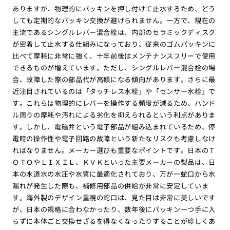
ありますが、物理的にパッキンを押し付けて止水するため、どう
しても定期的なパッキン交換が避けられません。一方で、現在の
主流であるシングルレバー混合栓は、内部のセラミックディスク
が密着して止水する仕組みになっており、従来のゴムパッキンに
比べて摩耗に非常に強く、十年前後はメンテナンスフリーで使用
できるものが増えています。ただし、シングルレバー混合栓の場
合、故障した際の部品代が高額になる傾向があります。さらに最
近注目されているのは「タッチレス水栓」や「センサー水栓」で
す。これらは物理的にレバーを操作する頻度が減るため、ハンド
ル周りの摩耗や汚れによる劣化を抑えられるという利点がありま
す。しかし、電磁弁という電子部品が組み込まれているため、停
電時の操作性や電子回路の故障という新たなリスクも考慮しなけ
ればなりません。メーカー選びも重要なポイントです。日本のＴ
ＯＴＯやＬＩＸＩＬ、ＫＶＫといった主要メーカーの製品は、日
本の水道水の水圧や水質に最適化されており、万が一蛇口から水
漏れが発生した際も、補修用部品の供給が非常に安定していま
す。海外製のデザイン重視の蛇口は、見た目は非常に美しいです
が、日本の規格に合わなかったり、数年後にパッキン一つ手に入
らずに本体ごと交換せざるを得なくなったりすることが珍しくあ