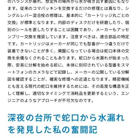
のバランスが崩れ、想定外の場所から水が噴き出す要因にもなり
ます。従来のコマパッキンを交換するだけの修理とは異なり、シ
ングルレバー混合栓の修理は、基本的に「カートリッジ丸ごとの
交換」が標準となります。内部のディスクだけを研磨したり、個
別のシールを直したりすることは困難であり、メーカーもアッセ
ンブリー交換を推奨しています。注意すべきは、適合部品の特定
です。カートリッジはメーカーが同じでも型番が一つ違うだけで
装着できないことが多く、廃盤になっている場合は蛇口本体の交
換を余儀なくされることもあります。蛇口から水漏れが始まった
際、安易に分解を始める前に、本体に刻印されている型番をスマ
ートフォンのカメラなどで記録し、メーカーの公開している分解
図を確認することが、確実な修理への近道となります。精密機械
とも言える現代の蛇口を維持するためには、その高度な構造を正
しく理解し、適切なタイミングで消耗品を更新するという、エン
ジニアのようなアプローチが不可欠なのです。
深夜の台所で蛇口から水漏れ
を発見した私の奮闘記