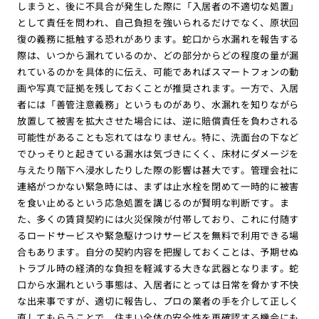
しまうと、後に不具合が発生した際に「入居者の不適切な処置」
として責任を問われ、自己負担を強いられるだけでなく、原状回
復の義務に抵触する恐れがあります。蛇口から水漏れを報告する
際は、いつから漏れているのか、どの部分からどの程度の量が漏
れているのかを具体的に伝え、可能であればスマートフォンの動
画や写真で証拠を残しておくことが推奨されます。一方で、入居
者には「善管注意義務」というものがあり、水漏れを知りながら
放置して被害を拡大させた場合には、逆に賠償責任を負わされる
可能性があることも忘れてはなりません。特に、洗面台の下など
でひっそりと起きている漏水は気づきにくく、床材にダメージを
与えたり階下へ浸水したりした際の影響は甚大です。管理会社に
連絡がつかない緊急時には、まずは止水栓を閉めて一時的に被害
を食い止めるという応急処置を講じるのが賢明な判断です。ま
た、多くの賃貸契約には火災保険が付帯しており、これに付随す
るロードサービスや緊急駆けつけサービスを無料で利用できる場
合もあります。自分の契約内容を把握しておくことは、予期せぬ
トラブル時の経済的な負担を軽減する大きな武器となります。蛇
口から水漏れという事態は、入居者にとっては日常を脅かす不快
な出来事ですが、適切に報告し、プロの業者の手を介して正しく
直してもらうことで、住まい全体の安全性を再確認する機会にも