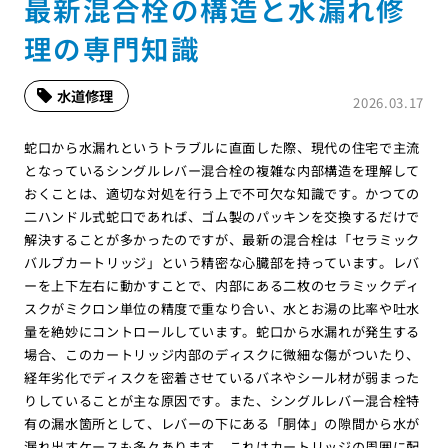
最新混合栓の構造と水漏れ修
理の専門知識
水道修理
2026.03.17
蛇口から水漏れというトラブルに直面した際、現代の住宅で主流
となっているシングルレバー混合栓の複雑な内部構造を理解して
おくことは、適切な対処を行う上で不可欠な知識です。かつての
二ハンドル式蛇口であれば、ゴム製のパッキンを交換するだけで
解決することが多かったのですが、最新の混合栓は「セラミック
バルブカートリッジ」という精密な心臓部を持っています。レバ
ーを上下左右に動かすことで、内部にある二枚のセラミックディ
スクがミクロン単位の精度で重なり合い、水とお湯の比率や吐水
量を絶妙にコントロールしています。蛇口から水漏れが発生する
場合、このカートリッジ内部のディスクに微細な傷がついたり、
経年劣化でディスクを密着させているバネやシール材が弱まった
りしていることが主な原因です。また、シングルレバー混合栓特
有の漏水箇所として、レバーの下にある「胴体」の隙間から水が
漏れ出すケースも多々あります。これはカートリッジの周囲に配