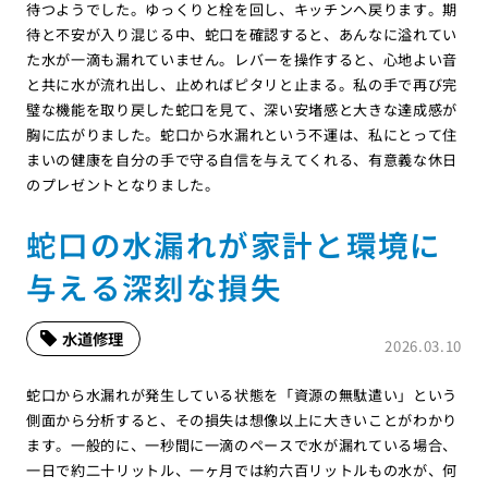
待つようでした。ゆっくりと栓を回し、キッチンへ戻ります。期
待と不安が入り混じる中、蛇口を確認すると、あんなに溢れてい
た水が一滴も漏れていません。レバーを操作すると、心地よい音
と共に水が流れ出し、止めればピタリと止まる。私の手で再び完
璧な機能を取り戻した蛇口を見て、深い安堵感と大きな達成感が
胸に広がりました。蛇口から水漏れという不運は、私にとって住
まいの健康を自分の手で守る自信を与えてくれる、有意義な休日
のプレゼントとなりました。
蛇口の水漏れが家計と環境に
与える深刻な損失
水道修理
2026.03.10
蛇口から水漏れが発生している状態を「資源の無駄遣い」という
側面から分析すると、その損失は想像以上に大きいことがわかり
ます。一般的に、一秒間に一滴のペースで水が漏れている場合、
一日で約二十リットル、一ヶ月では約六百リットルもの水が、何